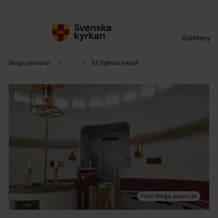
Till innehållet
Till undermeny
Sök
Meny
Berga pastorat
...
S:t Sigfrids kapell