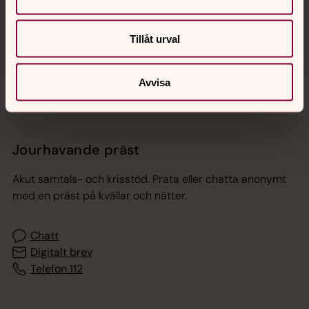
Sociala kanaler
Tillåt urval
Avvisa
Jourhavande präst
Akut samtals- och krisstöd. Prata eller chatta anonymt
med en präst på kvällar och nätter.
Chatt
Digitalt brev
Telefon 112