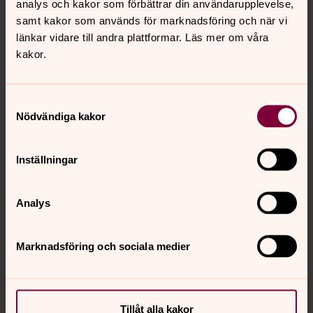
analys och kakor som förbättrar din användarupplevelse,
innehåll?
samt kakor som används för marknadsföring och när vi
berga.pastorat@svenskakyrkan.se
länkar vidare till andra plattformar. Läs mer om våra
kakor.
Dela
Samtyckesval
Nödvändiga kakor
Tillbaka till toppen
Tillbaka till innehållet
Inställningar
Kontakt
Analys
Marknadsföring och sociala medier
Kalender
Hitta snabbt
Tillåt alla kakor