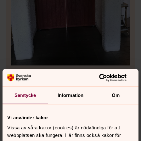
Bild 
Bild 1 av 5
Öppna bildspel
Samtycke
Information
Om
Vi använder kakor
Vissa av våra kakor (cookies) är nödvändiga för att
Senast ändrad 8 juni 2021
webbplatsen ska fungera. Här finns också kakor för
Synpunkter eller frågor på sidans