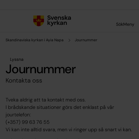
Till innehållet
Till undermeny
Sök
Meny
Skandinaviska kyrkan i Ayia Napa
Journummer
Lyssna
Journummer
Kontakta oss
Tveka aldrig att ta kontakt med oss.
I brådskande situationer görs det enklast på vår
jourtelefon:
(+357) 99 63 76 55
Vi kan inte alltid svara, men vi ringer upp så snart vi kan.