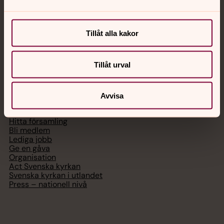
Chatt
Digitalt brev
Tillåt alla kakor
Telefon 112
Tillåt urval
Svenska kyrkan
Avvisa
Hitta församling
Bli medlem
Lediga jobb
Ge en gåva
Organisation
Act Svenska kyrkan
Svenska kyrkan i utlandet
Press – nationell nivå