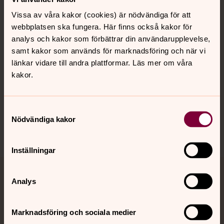
Vissa av våra kakor (cookies) är nödvändiga för att
Kalender
webbplatsen ska fungera. Här finns också kakor för
analys och kakor som förbättrar din användarupplevelse,
samt kakor som används för marknadsföring och när vi
Hitta snabbt
länkar vidare till andra plattformar. Läs mer om våra
kakor.
Sociala kanaler
Samtyckesval
Nödvändiga kakor
Inställningar
Jourhavande präst
Analys
Akut samtals- och krisstöd. Prata eller chatta anonymt
Marknadsföring och sociala medier
med en präst på kvällar och nätter.