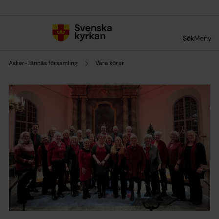
Till innehållet
Till undermeny
Sök
Meny
Asker-Lännäs församling
Våra körer