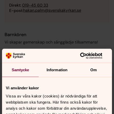
Direkt:
019-45 60 33
hakan.palm@svenskakyrkan.se
E-post:
Barnkören
Vi skapar gemenskap och sångglädje tillsammans!
Onsdagar kl. 14-14.45
Hampetorp
Samtycke
Information
Om
Ungdomskören
Vi använder kakor
Vi sjunger blandade stilar och introducerar
Vissa av våra kakor (cookies) är nödvändiga för att
flerstämmighet.
webbplatsen ska fungera. Här finns också kakor för
analys och kakor som förbättrar din användarupplevelse,