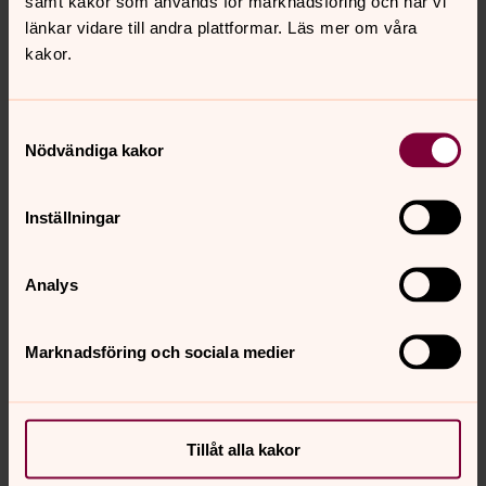
samt kakor som används för marknadsföring och när vi
Torsdagar kl. 15.15-16.00
länkar vidare till andra plattformar. Läs mer om våra
Svenska kyrkans hus, Odensbacken
kakor.
Samtyckesval
Nödvändiga kakor
David Berg
Inställningar
Kantor, Asker-Lännäs församling
Direkt:
019-45 60 34
Analys
david.berg@svenskakyrkan.se
E-post:
Marknadsföring och sociala medier
Senast ändrad 27 januari 2026
Synpunkter eller frågor på sidans
Tillåt alla kakor
innehåll?