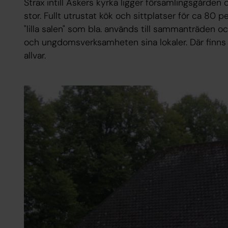
Strax intill Askers kyrka ligger församlingsgården 
stor. Fullt utrustat kök och sittplatser för ca 80 p
"lilla salen" som bla. används till sammanträden o
och ungdomsverksamheten sina lokaler. Där finns p
allvar.