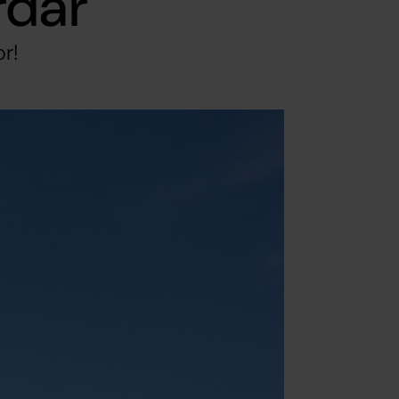
rdar
r!