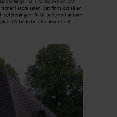
där samlingar hålls för både liten och
ersoner i stora salen. Det finns också en
ch syföreningen. På källarplanet har barn
lats för både bus, kreativitet och