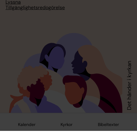
Lyssna
Tillgänglighetsredogörelse
Kalender
Kyrkor
Bibeltexter