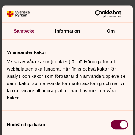
Senast ändrad 25 maj 2026
Synpunkter eller frågor på sidans
innehåll?
Samtycke
Information
Om
asker-lannas.forsamling@svenskakyrkan.se
Dela
Vi använder kakor
Vissa av våra kakor (cookies) är nödvändiga för att
Tillbaka till toppen
Tillbaka till innehållet
webbplatsen ska fungera. Här finns också kakor för
analys och kakor som förbättrar din användarupplevelse,
samt kakor som används för marknadsföring och när vi
länkar vidare till andra plattformar. Läs mer om våra
Kontakt
kakor.
Samtyckesval
Kalender
Nödvändiga kakor