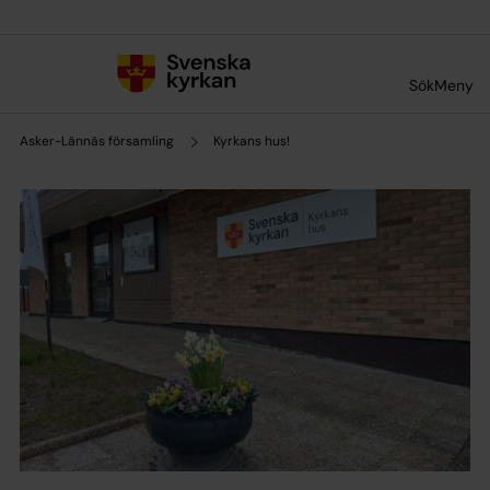
Till innehållet
Till undermeny
Sök
Meny
Asker-Lännäs församling
Kyrkans hus!