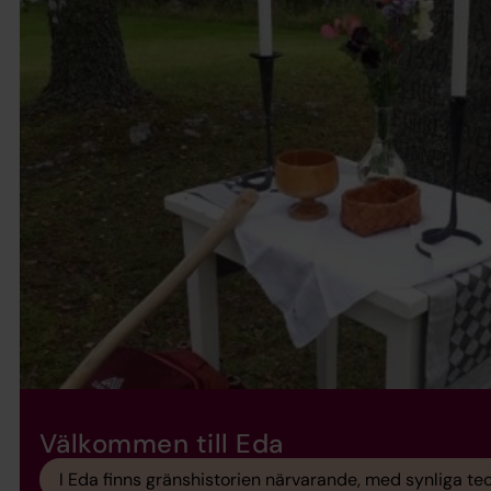
Välkommen till Eda
I Eda finns gränshistorien närvarande, med synliga te