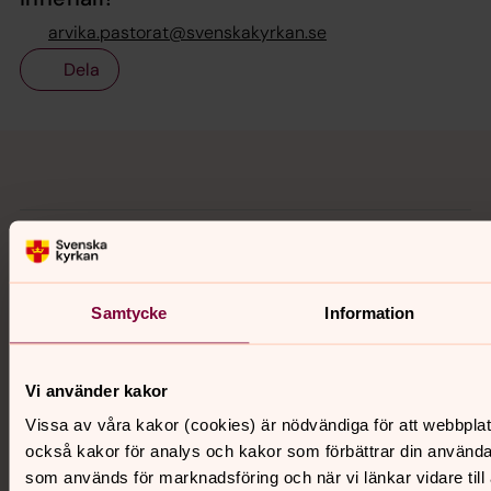
arvika.pastorat@svenskakyrkan.se
Dela
Tillbaka till toppen
Tillbaka till innehållet
Kontakt
Samtycke
Information
Kalender
Vi använder kakor
Hitta snabbt
Vissa av våra kakor (cookies) är nödvändiga för att webbpla
också kakor för analys och kakor som förbättrar din använd
som används för marknadsföring och när vi länkar vidare till