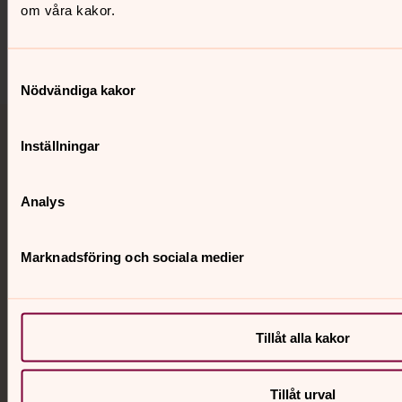
Sociala kanaler
om våra kakor.
Samtyckesval
Nödvändiga kakor
Jourhavande präst
Inställningar
Akut samtals- och krisstöd. Prata eller chatta anonymt
Analys
med en präst på kvällar och nätter.
Marknadsföring och sociala medier
Chatt
Digitalt brev
Telefon 112
Tillåt alla kakor
Svenska kyrkan
Tillåt urval