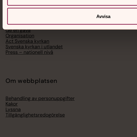
Hitta församling
Avvisa
Bli medlem
Lediga jobb
Ge en gåva
Organisation
Act Svenska kyrkan
Svenska kyrkan i utlandet
Press – nationell nivå
Om webbplatsen
Behandling av personuppgifter
Kakor
Lyssna
Tillgänglighetsredogörelse