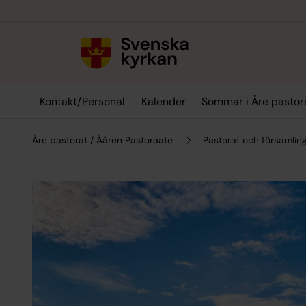
Till innehållet
Till undermeny
Kontakt/Personal
Kalender
Sommar i Åre pastor
Åre pastorat / Ååren Pastoraate
Pastorat och församlin