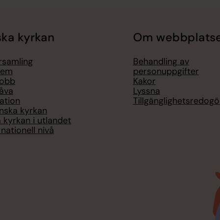
ka kyrkan
Om webbplats
örsamling
Behandling av
lem
personuppgifter
jobb
Kakor
åva
Lyssna
ation
Tillgänglighetsredogö
nska kyrkan
 kyrkan i utlandet
nationell nivå