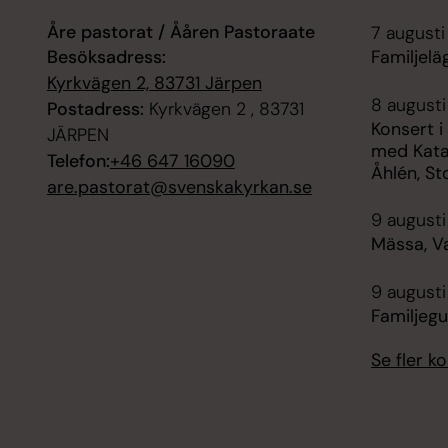
Åre pastorat / Ååren Pastoraate
7 augusti
Besöksadress:
Familjelä
Kyrkvägen 2, 83731 Järpen
8 augusti
Postadress:
Kyrkvägen 2 , 83731
Konsert i 
JÄRPEN
med Kata
Telefon:
+46 647 16090
Åhlén, Sto
are.pastorat@svenskakyrkan.se
9 augusti
Mässa, Va
9 augusti
Familjegu
Se fler 