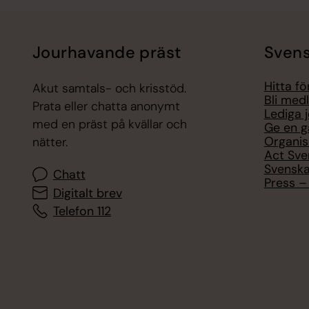
Jourhavande präst
Svens
Hitta f
Akut samtals- och krisstöd.
Bli med
Prata eller chatta anonymt
Lediga 
med en präst på kvällar och
Ge en g
Organis
nätter.
Act Sve
Svenska
Chatt
Press – 
Digitalt brev
Telefon 112