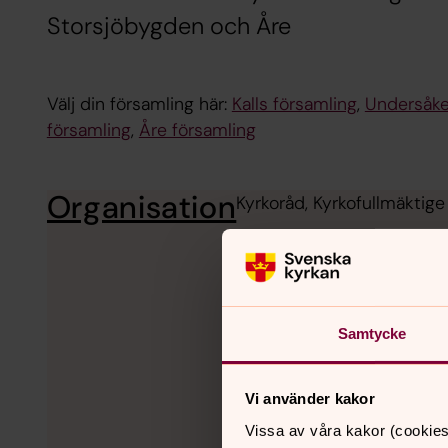
Storsjöbygden och Åre
Välj din församling här:
Kalls församling
,
Undersåke
församling
,
Åre församling
Organisation
Kyrkoråd, Kyrkofullmäktig
Samtycke
Vi använder kakor
Vissa av våra kakor (cookies