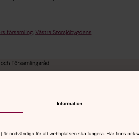
rs församling
,
Västra Storsjöbygdens
e och Församlingsråd
Information
) är nödvändiga för att webbplatsen ska fungera. Här finns ocks