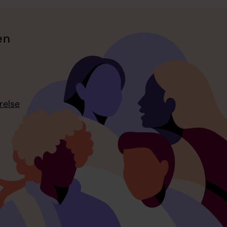
en
relse