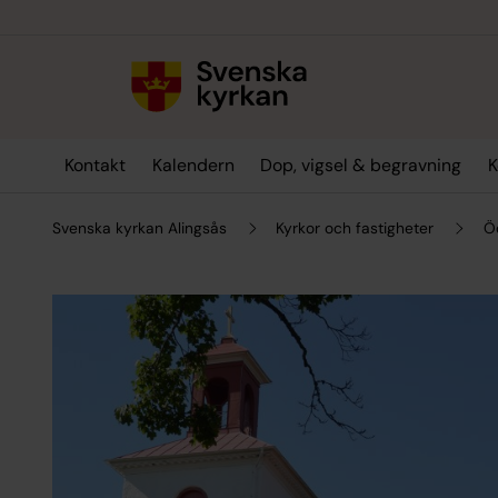
Till innehållet
Till undermeny
Kontakt
Kalendern
Dop, vigsel & begravning
K
Svenska kyrkan Alingsås
Kyrkor och fastigheter
Ö