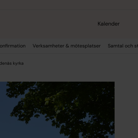
Kalender
onfirmation
Verksamheter & mötesplatser
Samtal och s
denäs kyrka