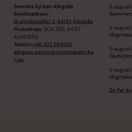
Svenska kyrkan Alingsås
6 augusti
Besöksadress:
Sommarca
Brunnshusallén 3, 44134 Alingsås
9 augusti
Postadress:
BOX 325, 44127
Högmässa
ALINGSÅS
Telefon:
+46 322 669100
9 augusti
alingsas.pastorat@svenskakyrka
Gudstjän
n.se
9 augusti
Högmässa
Se fler 