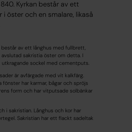
840. Kyrkan består av ett
r i öster och en smalare, likaså
.
består av ett långhus med fullbrett,
t avslutad sakristia öster om detta. I
 en utkragande sockel med cementputs.
sader är avfärgade med vit kalkfärg.
a fönster har karmar, bågar och spröjs
trens form och har vitputsade solbänkar
h i sakristian. Långhus och kor har
gel. Sakristian har ett flackt sadeltak