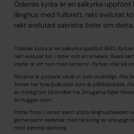
Ödenäs kyrka är en salkyrka uppförd 1
långhus med fullbrett, rakt avslutat ko
rakt avslutad sakristia öster om detta
Ödenäs kyrka är en salkyrka uppförd 1840. Kyrkan 
rakt avslutat kor i öster och en smalare, likaså rak
väster är ett torn med lanternin. Kyrkan vilar på
Murarna är putsade såväl ut som invändigt. Alla fa
Tornet har fyra ljudluckor som är plåtbeklädda. All
av mörkgrönt täckmålat trä. Smygarna följer föns
av huggen sten.
Portar finns i tornet samt södra långhusfasaden oc
gemensamt sadeltak med täckning av enkupigt lerte
med samma täckning.