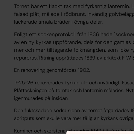
Tornet bär ett flackt tak med fyrkantig lanternin.
falsad plåt, målade i rödbrunt. Invändig golvbeläg
lackerade smala bräder i övriga delar.
Enligt ett sockenprotokoll från 1836 hade "sock
av en ny kyrkas uppförande, dels för den gamlas br
mer och mer tilltagande folkmängden, som icke 
repareras."
Ritning upprättades 1839 av arkitekt F W
En renovering genomfördes 1902.
1925-26 renoverades kyrkan ut- och invändigt. Fasa
Plåttäckningen på torntak och lanternin målades. Nytt
igenmurades på insidan.
Den fuktskadade södra sidan av tornet åtgärdades 1
spritputs som skulle vara mer tålig än kyrkans övriga 
Kaminer och skorstenar slopades 1947 till förmån fö