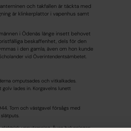
 Lanterninen och takfallen är täckta med
gning är klinkerplattor i vapenhus samt
nemännen i Ödenäs länge insett behovet
istfälliga beskaffenhet, dels för den
rymmas i den gamla, även om hon kunde
 Scholander vid Överintendentsämbetet.
derna omputsades och vitkalkades.
 golv lades in. Korgavelns lunett
944. Torn och västgavel försågs med
slätputs.
r elektrisk uppvärmning. Även belysningen