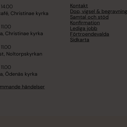
Kontakt
 14.00
Dop, vigsel & begravnin
fé, Christinae kyrka
Samtal och stöd
Konfirmation
 11.00
Lediga jobb
, Christinae kyrka
Förtroendevalda
Sidkarta
 11.00
st, Noltorpskyrkan
 11.00
, Ödenäs kyrka
kommande händelser