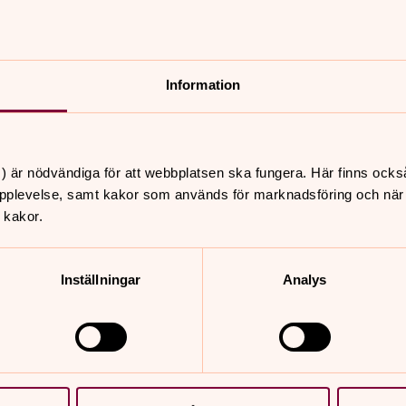
es det dittills välbevarade vapenhuset.
Information
ts nedre takfall.
ålade med emulsionsfärg uppvisade kraftig
) är nödvändiga för att webbplatsen ska fungera. Här finns ocks
ttringsmålades.
pplevelse, samt kakor som används för marknadsföring och när vi
 kakor.
reringsarbete
Inställningar
Analys
6 Augusti 2026