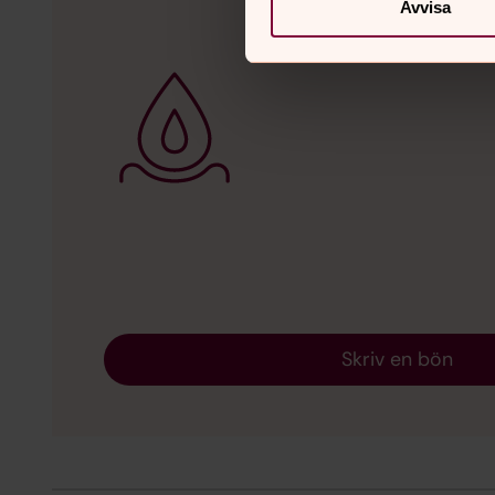
Avvisa
Skriv en bön