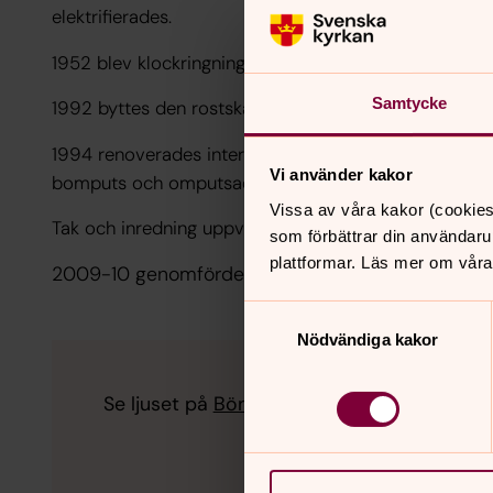
elektrifierades.
1952 blev klockringningen elektrifierad. 1981 omdanad
Samtycke
1992 byttes den rostskadade röda zinkplåten på torne
1994 renoverades interiören. Väggarna som blivit m
Vi använder kakor
bomputs och omputsades.
Vissa av våra kakor (cookies
Tak och inredning uppvisade viss färgflagning och bä
som förbättrar din användaru
plattformar. Läs mer om våra
2009-10 genomfördes ett yttre underhålls/restau
Samtyckesval
Nödvändiga kakor
Se ljuset på
Bönewebben