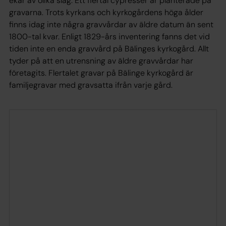
ekar av olika slag. Ett flertal cypresser är planterade på
gravarna. Trots kyrkans och kyrkogårdens höga ålder
finns idag inte några gravvårdar av äldre datum än sent
1800-tal kvar. Enligt 1829-års inventering fanns det vid
tiden inte en enda gravvård på Bälinges kyrkogård. Allt
tyder på att en utrensning av äldre gravvårdar har
företagits. Flertalet gravar på Bälinge kyrkogård är
familjegravar med gravsatta ifrån varje gård.