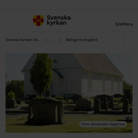
Till innehållet
Till undermeny
Sök
Meny
Svenska kyrkan Alingsås
...
Bälinge kyrkogård