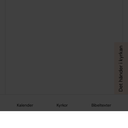
Kalender
Kyrkor
Bibeltexter