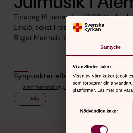
Julmusik i Åle
Torsdag 18 december 19:00 Medverka
Leisjö, solist Fraziska Helmbold, flöjt
Birger Marmvik, orgel och piano
Samtycke
Vi använder kakor
Synpunkter eller frågor på sidans i
Vissa av våra kakor (cookies
som förbättrar din användaru
alem.forsamling@svenskakyrkan.se
plattformar. Läs mer om våra
Dela
Samtyckesval
Nödvändiga kakor
Tillbaka till toppen
Tillbaka till innehållet