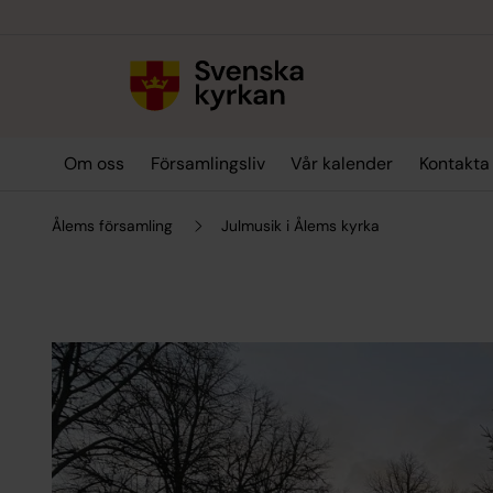
Till innehållet
Till undermeny
Om oss
Församlingsliv
Vår kalender
Kontakta
Ålems församling
Julmusik i Ålems kyrka