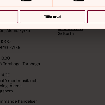
er
Hitta snabbt
Tillåt urval
Vår kalender
 08.15
Kontakta oss
n, Ålems kyrka
Sidkarta
 10.00
lems kyrka
 13.30
å Torshaga, Torshaga
 14.00
afé med musik och
ning, Ålems
ngshem
kommande händelser