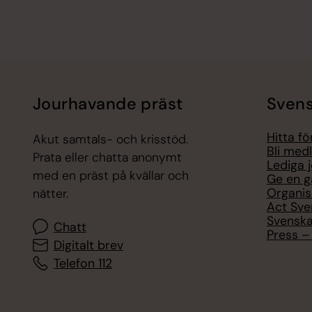
Jourhavande präst
Svens
Hitta f
Akut samtals- och krisstöd.
Bli med
Prata eller chatta anonymt
Lediga 
med en präst på kvällar och
Ge en g
Organis
nätter.
Act Sve
Svenska
Chatt
Press – 
Digitalt brev
Telefon 112