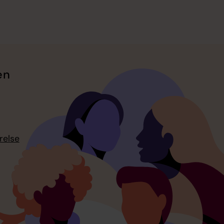
en
relse