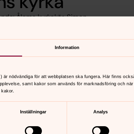
ms kyrka
nde: Ålems kyrkokör, Simon
er Katarina Malmberg, cello
Information
nnehåll?
) är nödvändiga för att webbplatsen ska fungera. Här finns ocks
pplevelse, samt kakor som används för marknadsföring och när vi
 kakor.
Inställningar
Analys