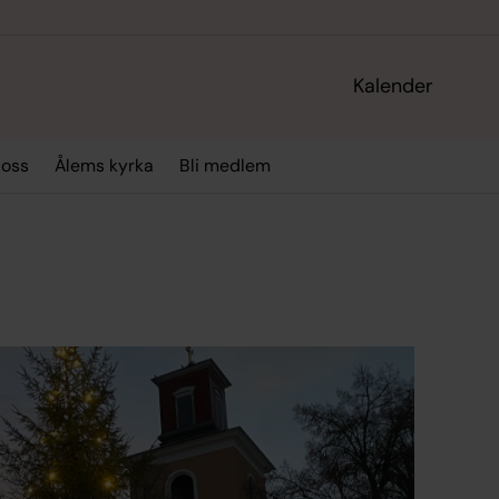
Kalender
 oss
Ålems kyrka
Bli medlem