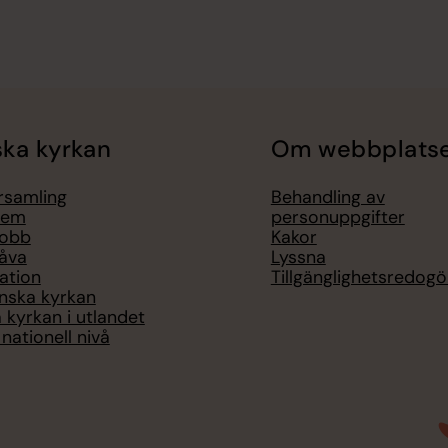
ka kyrkan
Om webbplats
örsamling
Behandling av
lem
personuppgifter
jobb
Kakor
åva
Lyssna
ation
Tillgänglighetsredogö
nska kyrkan
 kyrkan i utlandet
nationell nivå