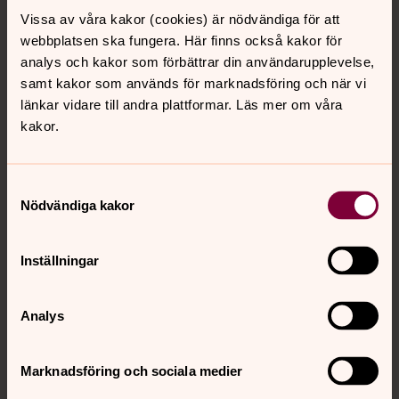
kyrkogården.
Vissa av våra kakor (cookies) är nödvändiga för att
webbplatsen ska fungera. Här finns också kakor för
Kostar det något?
analys och kakor som förbättrar din användarupplevelse,
För den som tillhör Svenska kyrkan är vigseln gratis, det
samt kakor som används för marknadsföring och när vi
vill säga församlingen tillhandahåller präst, kantor och
länkar vidare till andra plattformar. Läs mer om våra
vaktmästare. Det gäller också om bara den ena i paret
kakor.
är medlem. Vill man ha "egen" präst eller kantor, det vill
säga någon som inte är anställd i Åkerbo församling får
Samtyckesval
man själv reglera eventuell kostnad. Om ingen av
Nödvändiga kakor
parterna tillhör Svenska kyrkan har man inte rätt till
vigsel i kyrkan.
Inställningar
Kan vi ha vigsel i annan ordning, i svenska
kyrkans kyrkolokaler?
Analys
Ibland uppkommer frågan om man får ha vigsel med
vigselförrättare från annat kristet samfund. Om någon i
Marknadsföring och sociala medier
paret tillhör Svenska kyrkan lånar vi ut kyrkolokalen