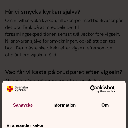
Får vi smycka kyrkan själva?
Om ni vill smycka kyrkan, till exempel med bänkvaser går
det bra. Tänk på att meddela det till
församlingsexpeditionen senast två veckor före vigseln.
Ni ansvarar själva för smyckningen, också att den tas
bort. Det måste ske direkt efter vigseln eftersom det
ofta är flera vigslar i följd.
Vad får vi kasta på brudparet efter vigseln?
Att kasta något på brudparet efter vigseln är en
tradition för att önska dem lycka, fertilitet och välstånd.
Välj ett miljövänligt alternativ som torkad lavendel,
blomblad eller såpbubblor, som är biologiskt
Samtycke
Information
Om
nedbrytbara och inte lämnar bestående spår eller skräp.
Tänk också på att inte inkludera fröer om ni väljer att
kasta torkade växter, eftersom detta lätt börjar gro på
Vi använder kakor