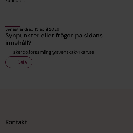
känna till.
Senast ändrad 13 april 2026
Synpunkter eller frågor på sidans
innehåll?
akerbo.forsamling@svenskakyrkan.se
Dela
Tillbaka till toppen
Tillbaka till innehållet
Kontakt