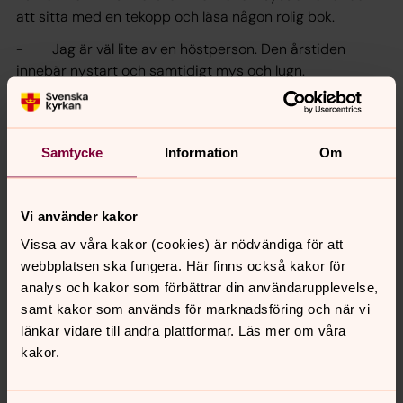
att sitta med en tekopp och läsa någon rolig bok.
- Jag är väl lite av en höstperson. Den årstiden
innebär nystart och samtidigt mys och lugn.
När jag frågar vad Theresia hoppas på framöver
kommer svaret snabbt.
Samtycke
Information
Om
- Åh jag hoppas på att få fira många gudstjänster i
alla kyrkorna, inte bara framför kameran utan lära känna
församlingen och mötas på riktigt. Men också vara en
Vi använder kakor
del av glädjen och gemenskapen här i Åkerbo såklart.
Vissa av våra kakor (cookies) är nödvändiga för att
webbplatsen ska fungera. Här finns också kakor för
analys och kakor som förbättrar din användarupplevelse,
samt kakor som används för marknadsföring och när vi
länkar vidare till andra plattformar. Läs mer om våra
kakor.