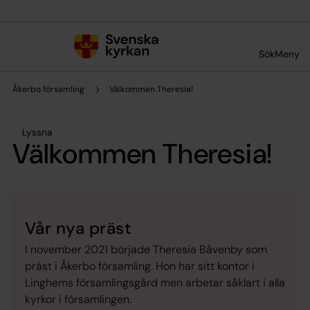
Till innehållet
Till undermeny
Sök
Meny
Åkerbo församling
Välkommen Theresia!
Lyssna
Välkommen Theresia!
Vår nya präst
I november 2021 började Theresia Båvenby som
präst i Åkerbo församling. Hon har sitt kontor i
Linghems församlingsgård men arbetar såklart i alla
kyrkor i församlingen.