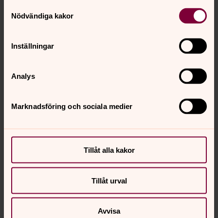
Samtyckesval
Nödvändiga kakor
Inställningar
Analys
Theresia Båvenby
Marknadsföring och sociala medier
Präst, Föräldraledig, Åkerbo församling
theresia.bavenby@svenskakyrkan.se
E-post:
Tillåt alla kakor
Mer om Theresia Båvenby
Föräldraledig
Tillåt urval
Avvisa