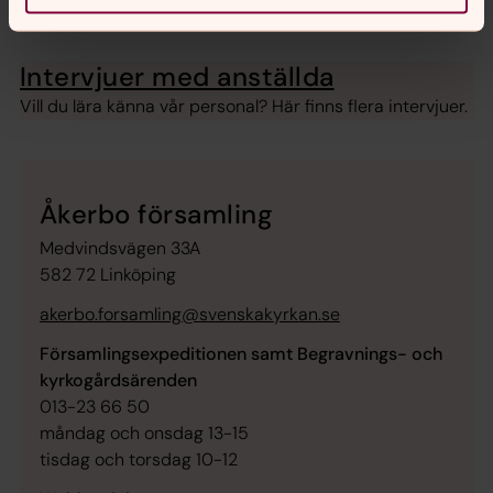
Fler intervjuer
Intervjuer med anställda
Vill du lära känna vår personal? Här finns flera intervjuer.
Åkerbo församling
Medvindsvägen 33A
582 72 Linköping
akerbo.forsamling@svenskakyrkan.se
Församlingsexpeditionen samt Begravnings- och
kyrkogårdsärenden
013-23 66 50
måndag och onsdag 13-15
tisdag och torsdag 10-12