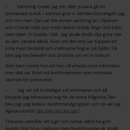
- Vandring tycker jag om, eller ja bara gå en
promenad också. I somras gick vi Jämtlandstriangeln jag
och min man. Det var lite annan vandring än i Spanien
och vi hade rejäl otur med vädret också. Regn och blåst
hela tiden. Vi bodde i tält. Jag skulle ändå vilja göra mer
av det, vandra alltså. Även om det inte var toppen att
sitta med tändstål och stelfrusna fingrar på fjället. Då
blev jag lite bekväm och drömde om ett hotellrum.
Som barn visste hon att hon vill arbeta med människor,
men det var först vid konfirmationen som intresset
väcktes för prästyrket.
- Jag var på konfaläger på sommaren och så
började jag intressera mig för de stora frågorna. Sen
blev jag ung ledare i konfirmandgruppen och så var jag
Ageravolontär
(läs mer om det här)
.
Theresia utstrålar ett lugn och verkar alltid ha gott
humör. Hon trivs i naturen men favoritsysslan är ändå