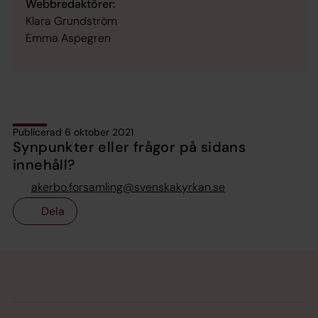
Webbredaktörer:
Klara Grundström
Emma Aspegren
Publicerad 6 oktober 2021
Synpunkter eller frågor på sidans
innehåll?
akerbo.forsamling@svenskakyrkan.se
Dela
Tillbaka till toppen
Tillbaka till innehållet