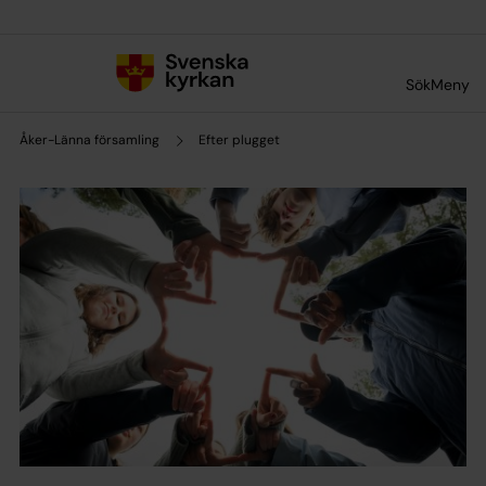
Till innehållet
Till undermeny
Sök
Meny
Åker-Länna församling
Efter plugget