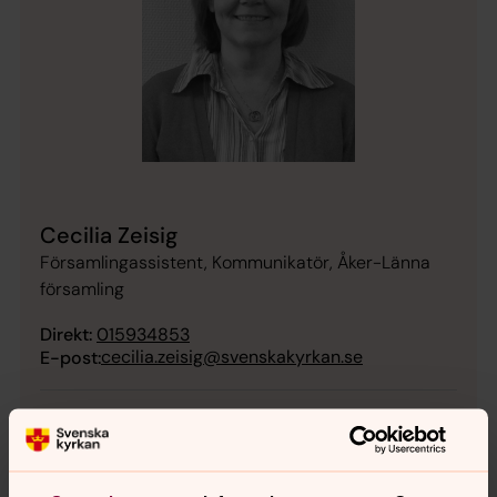
Cecilia Zeisig
Församlingassistent, Kommunikatör, Åker-Länna
församling
Direkt:
015934853
cecilia.zeisig@svenskakyrkan.se
E-post:
Mer om Cecilia Zeisig
Kontaktperson barn- och vuxenverksamhet