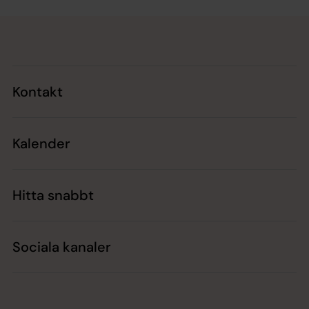
Tillbaka till toppen
Tillbaka till innehållet
Kontakt
Kalender
Hitta snabbt
Sociala kanaler