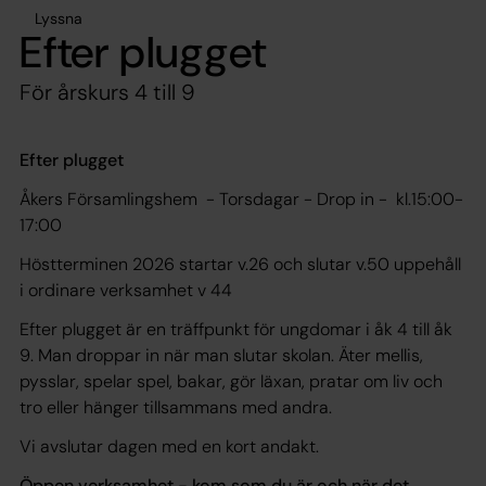
Lyssna
Efter plugget
För årskurs 4 till 9
Efter plugget
Åkers Församlingshem - Torsdagar - Drop in - kl.15:00-
17:00
Höstterminen 2026 startar v.26 och slutar v.50 uppehåll
i ordinare verksamhet v 44
Efter plugget är en träffpunkt för ungdomar i åk 4 till åk
9. Man droppar in när man slutar skolan. Äter mellis,
pysslar, spelar spel, bakar, gör läxan, pratar om liv och
tro eller hänger tillsammans med andra.
Vi avslutar dagen med en kort andakt.
Öppen verksamhet - kom som du är och när det