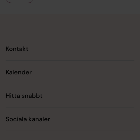
Tillbaka till toppen
Tillbaka till innehållet
Kontakt
Kalender
Hitta snabbt
Sociala kanaler