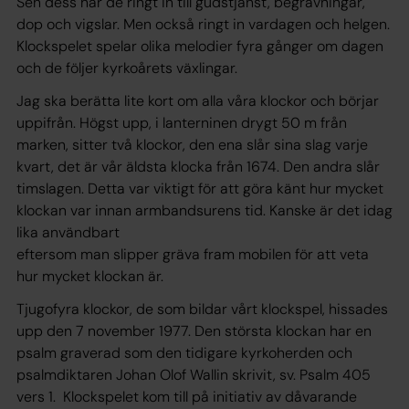
Sen dess har de ringt in till gudstjänst, begravningar,
dop och vigslar. Men också ringt in vardagen och helgen.
Klockspelet spelar olika melodier fyra gånger om dagen
och de följer kyrkoårets växlingar.
Jag ska berätta lite kort om alla våra klockor och börjar
uppifrån. Högst upp, i lanterninen drygt 50 m från
marken, sitter två klockor, den ena slår sina slag varje
kvart, det är vår äldsta klocka från 1674. Den andra slår
timslagen. Detta var viktigt för att göra känt hur mycket
klockan var innan armbandsurens tid. Kanske är det idag
lika användbart
eftersom man slipper gräva fram mobilen för att veta
hur mycket klockan är.
Tjugofyra klockor, de som bildar vårt klockspel, hissades
upp den 7 november 1977. Den största klockan har en
psalm graverad som den tidigare kyrkoherden och
psalmdiktaren Johan Olof Wallin skrivit, sv. Psalm 405
vers 1. Klockspelet kom till på initiativ av dåvarande