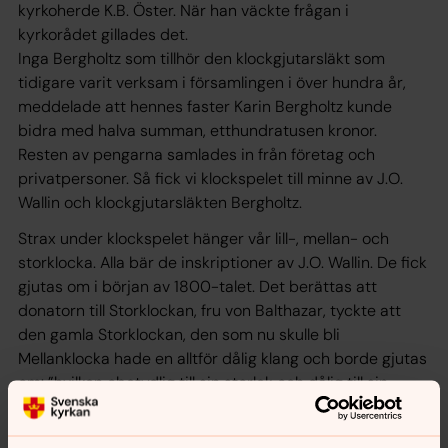
kyrkoherde K.B. Öster. När han väckte frågan i
kyrkorådet gillades det.
Inga Bergholtz som tillhör den klockgjutarsläkt som
tidigare varit verksam i församlingen i över hundra år,
meddelade att hennes faster Karin Bergholtz kunde
bidra med halva summan, etthundratusen kronor.
Resten av pengarna samlades in från företag och
privatpersoner. Så fick vi klockspelet till minne av J.O.
Wallin och klockgjutarsläkten Bergholtz.
Strax under klockspelet hänger vår lill-, mellan- och
storklocka. Alla bär de inskriptioner av J.O. Wallin. De fick
gjutas om i början av 1800-talet. Det berättas att
donatorn till Storklockan, fru von Balthazar, tyckte att
den gamla Storklockan, den som nu skulle bli
Mellanklocka hade en alltför dålig klang och borde gjutas
om: ”hvilken obetydlig till sin storlek och dålig till sin
klang, knapt höres till prestgården, än mindre öfver hela
Församlingen, hädanefter blifwa ännu mer oduglig, när