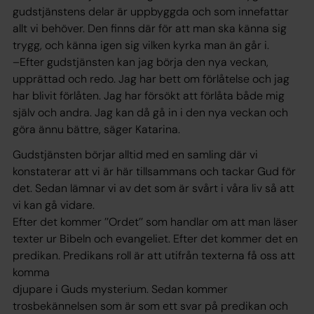
gudstjänstens delar är uppbyggda och som innefattar
allt vi behöver. Den finns där för att man ska känna sig
trygg, och känna igen sig vilken kyrka man än går i.
–Efter gudstjänsten kan jag börja den nya veckan,
upprättad och redo. Jag har bett om förlåtelse och jag
har blivit förlåten. Jag har försökt att förlåta både mig
själv och andra. Jag kan då gå in i den nya veckan och
göra ännu bättre, säger Katarina.
Gudstjänsten börjar alltid med en samling där vi
konstaterar att vi är här tillsammans och tackar Gud för
det. Sedan lämnar vi av det som är svårt i våra liv så att
vi kan gå vidare.
Efter det kommer ’’Ordet’’ som handlar om att man läser
texter ur Bibeln och evangeliet. Efter det kommer det en
predikan. Predikans roll är att utifrån texterna få oss att
komma
djupare i Guds mysterium. Sedan kommer
trosbekännelsen som är som ett svar på predikan och