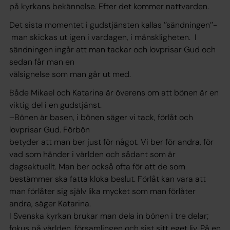
på kyrkans bekännelse. Efter det kommer nattvarden.
Det sista momentet i gudstjänsten kallas ’’sändningen’’-
man skickas ut igen i vardagen, i mänskligheten. I
sändningen ingår att man tackar och lovprisar Gud och
sedan får man en
välsignelse som man går ut med.
Både Mikael och Katarina är överens om att bönen är en
viktig del i en gudstjänst.
–Bönen är basen, i bönen säger vi tack, förlåt och
lovprisar Gud. Förbön
betyder att man ber just för något. Vi ber för andra, för
vad som händer i världen och sådant som är
dagsaktuellt. Man ber också ofta för att de som
bestämmer ska fatta kloka beslut. Förlåt kan vara att
man förlåter sig själv lika mycket som man förlåter
andra, säger Katarina.
I Svenska kyrkan brukar man dela in bönen i tre delar;
fokus på världen, församlingen och sist sitt eget liv. På en