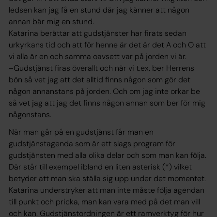
ledsen kan jag få en stund där jag känner att någon
annan bär mig en stund.
Katarina berättar att gudstjänster har firats sedan
urkyrkans tid och att för henne är det är det A och O att
vi alla är en och samma oavsett var på jorden vi är.
–Gudstjänst firas överallt och när vi t.ex. ber Herrens
bön så vet jag att det alltid finns någon som gör det
någon annanstans på jorden. Och om jag inte orkar be
så vet jag att jag det finns någon annan som ber för mig
någonstans.
När man går på en gudstjänst får man en
gudstjänstagenda som är ett slags program för
gudstjänsten med alla olika delar och som man kan följa.
Där står till exempel ibland en liten asterisk (*) vilket
betyder att man ska ställa sig upp under det momentet.
Katarina understryker att man inte måste följa agendan
till punkt och pricka, man kan vara med på det man vill
och kan. Gudstjänstordningen är ett ramverktyg för hur