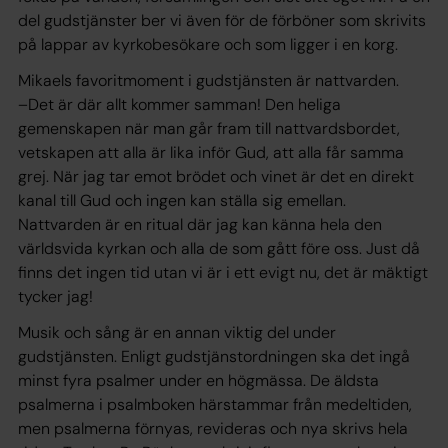
del gudstjänster ber vi även för de förböner som skrivits
på lappar av kyrkobesökare och som ligger i en korg.
Mikaels favoritmoment i gudstjänsten är nattvarden.
–Det är där allt kommer samman! Den heliga
gemenskapen när man går fram till nattvardsbordet,
vetskapen att alla är lika inför Gud, att alla får samma
grej. När jag tar emot brödet och vinet är det en direkt
kanal till Gud och ingen kan ställa sig emellan.
Nattvarden är en ritual där jag kan känna hela den
världsvida kyrkan och alla de som gått före oss. Just då
finns det ingen tid utan vi är i ett evigt nu, det är mäktigt
tycker jag!
Musik och sång är en annan viktig del under
gudstjänsten. Enligt gudstjänstordningen ska det ingå
minst fyra psalmer under en högmässa. De äldsta
psalmerna i psalmboken härstammar från medeltiden,
men psalmerna förnyas, revideras och nya skrivs hela