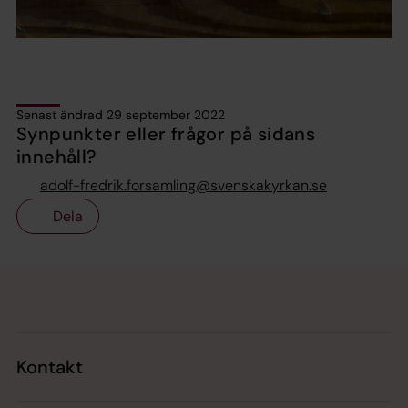
Senast ändrad 29 september 2022
Synpunkter eller frågor på sidans
innehåll?
adolf-fredrik.forsamling@svenskakyrkan.se
Dela
Tillbaka till toppen
Tillbaka till innehållet
Kontakt