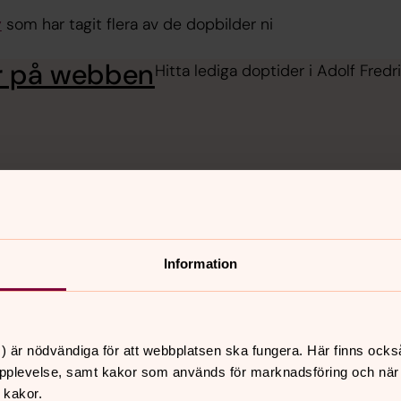
y
som har tagit flera av de dopbilder ni
är på webben
Hitta lediga doptider i Adolf Fredr
Information
) är nödvändiga för att webbplatsen ska fungera. Här finns ocks
pplevelse, samt kakor som används för marknadsföring och när vi
 kakor.