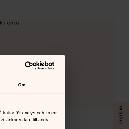
iks kyrka
Om
å kakor för analys och kakor
 länkar vidare till andra