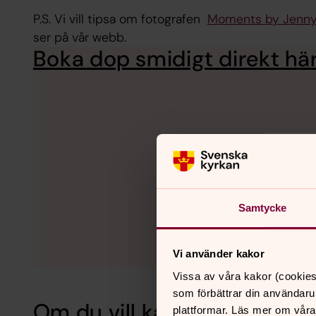
P.S. Vi vill tipsa om fotografen
Moments by Jenn
ser på vår webb.
Boka dop smidigt direkt h
Samtycke
Vi använder kakor
Vissa av våra kakor (cookies
som förbättrar din användaru
Om du vill kan du kontakta
plattformar. Läs mer om våra