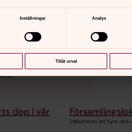
r att boka dop
Inställningar
Analys
Tillåt urval
an.se
ts dop i vår
Församlingslo
Välkommen att hyra våra va