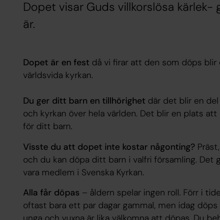
Dopet visar Guds villkorslösa kärlek-
är.
Dopet är en fest
då vi firar att den som döps blir
världsvida kyrkan.
Du ger ditt barn en tillhörighet
där det blir en de
och kyrkan över hela världen. Det blir en plats att 
för ditt barn.
Visste du att dopet inte kostar någonting?
Präst
och du kan döpa ditt barn i valfri församling. Det 
vara medlem i Svenska Kyrkan.
Alla får döpas
– åldern spelar ingen roll. Förr i t
oftast bara ett par dagar gammal, men idag döps 
unga och vuxna är lika välkomna att döpas. Du beh