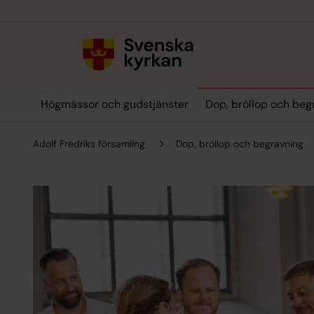
Till innehållet
Till undermeny
Högmässor och gudstjänster
Dop, bröllop och beg
Adolf Fredriks församling
Dop, bröllop och begravning