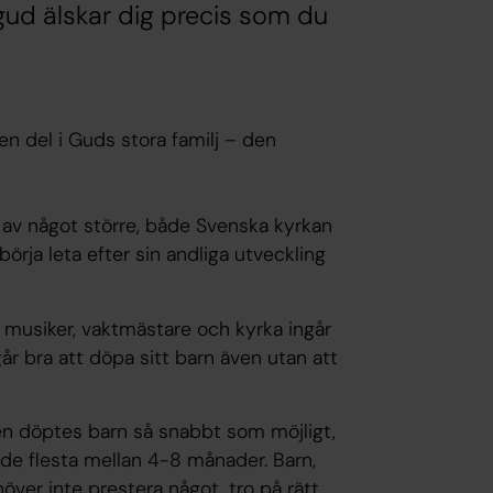
 gud älskar dig precis som du
 en del i Guds stora familj – den
l av något större, både Svenska kyrkan
börja leta efter sin andliga utveckling
, musiker, vaktmästare och kyrka ingår
går bra att döpa sitt barn även utan att
iden döptes barn så snabbt som möjligt,
de flesta mellan 4-8 månader. Barn,
över inte prestera något, tro på rätt