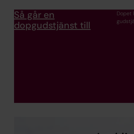
Så går en
Dopet k
gudstjä
dopgudstjänst till