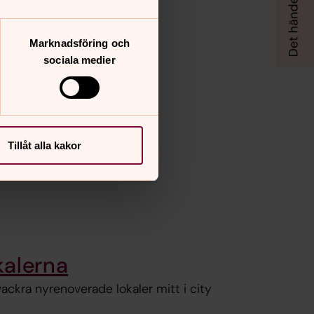
Marknadsföring och
sociala medier
Tillåt alla kakor
kalerna
ckra nyrenoverade lokaler mitt i city