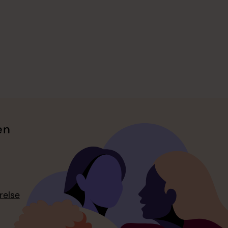
en
relse