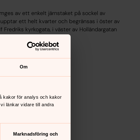
mges av ett enkelt järnstaket på sockel av
pptar ett helt kvarter och begränsas i öster av
f Fredriks kyrkogata, i väster av Holländargatan
an.
Om
å kakor för analys och kakor
 länkar vidare till andra
Marknadsföring och