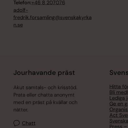
Telefon:
+46 8 207076
adolf-
fredrik.forsamling@svenskakyrka
n.se
Jourhavande präst
Svens
Hitta f
Akut samtals- och krisstöd.
Bli med
Prata eller chatta anonymt
Lediga 
med en präst på kvällar och
Ge en g
Organis
nätter.
Act Sve
Svenska
Chatt
Press – 