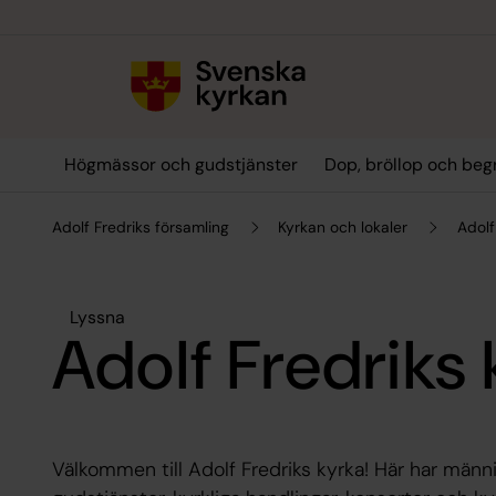
Till innehållet
Till undermeny
Högmässor och gudstjänster
Dop, bröllop och beg
Adolf Fredriks församling
Kyrkan och lokaler
Adolf
Lyssna
Adolf Fredriks
Välkommen till Adolf Fredriks kyrka! Här har män