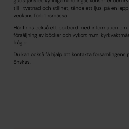
gudstjänster, kyrkliga handlingar, konserter och 
till i tystnad och stillhet, tända ett ljus, på en l
veckans förbönsmässa.
Här finns också ett bokbord med information om
försäljning av böcker och vykort m.m. kyrkvaktmäst
frågor.
Du kan också få hjälp att kontakta församlingens
önskas.