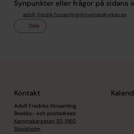
Synpunkter eller frågor på sidans i
adolf-fredrik.forsamling@svenskakyrkan.se
Dela
Tillbaka till toppen
Tillbaka till innehållet
Kontakt
Kalend
Adolf Fredriks församling
Besöks- och postadress:
Kammakargatan 30, 11160
Stockholm