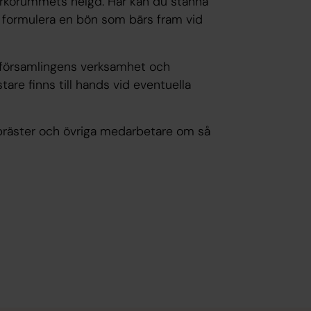
kyrkorummets helgd. Här kan du stanna
app formulera en bön som bärs fram vid
 församlingens verksamhet och
are finns till hands vid eventuella
 präster och övriga medarbetare om så