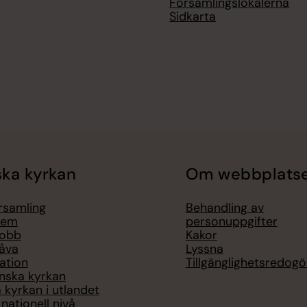
Församlingslokalerna
Sidkarta
ka kyrkan
Om webbplats
örsamling
Behandling av
lem
personuppgifter
jobb
Kakor
åva
Lyssna
ation
Tillgänglighetsredogö
nska kyrkan
 kyrkan i utlandet
nationell nivå