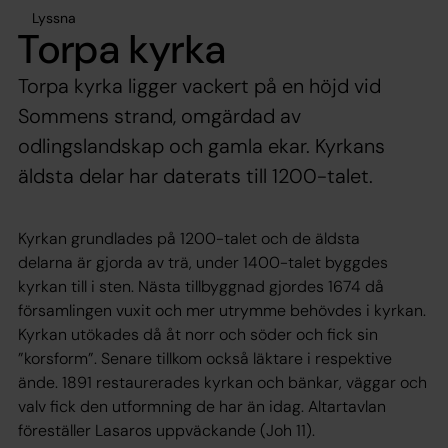
Lyssna
Torpa kyrka
Torpa kyrka ligger vackert på en höjd vid
Sommens strand, omgärdad av
odlingslandskap och gamla ekar. Kyrkans
äldsta delar har daterats till 1200-talet.
Kyrkan grundlades på 1200-talet och de äldsta
delarna är gjorda av trä, under 1400-talet byggdes
kyrkan till i sten. Nästa tillbyggnad gjordes 1674 då
församlingen vuxit och mer utrymme behövdes i kyrkan.
Kyrkan utökades då åt norr och söder och fick sin
”korsform”. Senare tillkom också läktare i respektive
ände. 1891 restaurerades kyrkan och bänkar, väggar och
valv fick den utformning de har än idag. Altartavlan
föreställer Lasaros uppväckande (Joh 11).