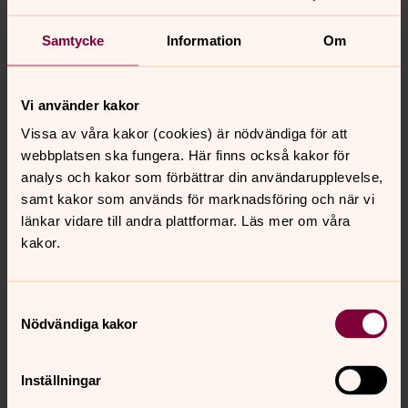
Spela
Samtycke
Information
Om
Vi använder kakor
Kyrkklockorna i Torpa
Vissa av våra kakor (cookies) är nödvändiga för att
webbplatsen ska fungera. Här finns också kakor för
0:00
01:03
analys och kakor som förbättrar din användarupplevelse,
samt kakor som används för marknadsföring och när vi
Spela
länkar vidare till andra plattformar. Läs mer om våra
kakor.
Samtyckesval
Senast ändrad 14 maj 2024
Nödvändiga kakor
Synpunkter eller frågor på sidans
innehåll?
Inställningar
ydre.pastorat@svenskakyrkan.se