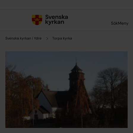
Till innehållet
Till undermeny
Sök
Meny
Svenska kyrkan i Ydre
Torpa kyrka