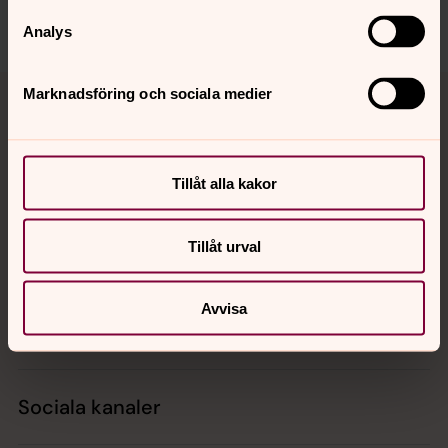
Dela
Analys
Tillbaka till toppen
Tillbaka till innehållet
Marknadsföring och sociala medier
Kontakt
Tillåt alla kakor
Tillåt urval
Kalender
Avvisa
Hitta snabbt
Sociala kanaler