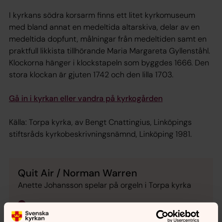
I kyrkans södra korsarm finns ett litet kyrkomuseum
med bland annat en medeltida altarskiva, delar av en
medeltida dopfunt, målningar från medeltiden samt en
praktfull likkista tillhörande Maria Margareta Gyllenståhl.
Klockorna hänger i klockstapeln som byggdes 1666. Den
stora klockan är gjuten 1742 och den lilla 1703.
Gå in i kyrkan eller vandra på kyrkogården
Källa: Torpa kyrka, av Bengt Cnattingius, Linköpings
stiftsråds kyrkobeskrivningsnämnd, Linköping 1981.
Quit Air / Norman Warren
Anette Johansson spelar på orgeln i Torpa kyrka
0:00
03:12