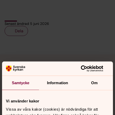
Senast ändrad 5 juni 2026
Dela
Tillbaka till toppen
Tillbaka till innehållet
Kontakt
Samtycke
Information
Om
Kalender
Vi använder kakor
Vissa av våra kakor (cookies) är nödvändiga för att