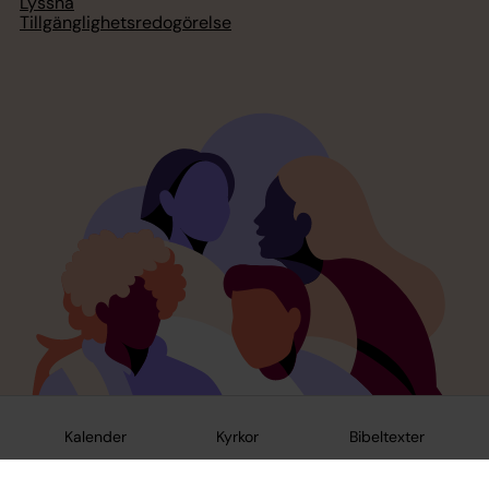
Lyssna
Tillgänglighetsredogörelse
Kalender
Kyrkor
Bibeltexter