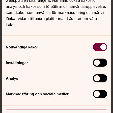
webbplatsen ska fungera. Här finns också kakor för
Hitta snabbt
analys och kakor som förbättrar din användarupplevelse,
samt kakor som används för marknadsföring och när vi
länkar vidare till andra plattformar. Läs mer om våra
Sociala kanaler
kakor.
Samtyckesval
Nödvändiga kakor
Inställningar
Jourhavande präst
Akut samtals- och krisstöd. Prata eller chatta anonymt
Analys
med en präst på kvällar och nätter.
Marknadsföring och sociala medier
Chatt
Digitalt brev
Telefon 112