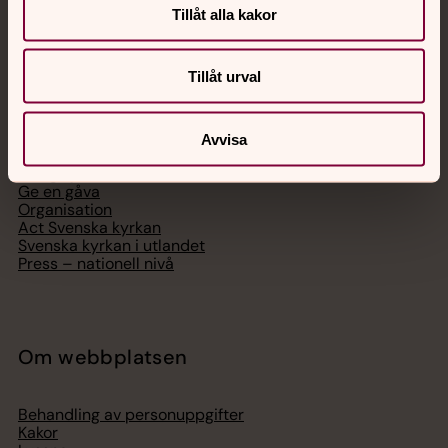
Tillåt alla kakor
Svenska kyrkan
Tillåt urval
Hitta församling
Avvisa
Bli medlem
Lediga jobb
Ge en gåva
Organisation
Act Svenska kyrkan
Svenska kyrkan i utlandet
Press – nationell nivå
Om webbplatsen
Behandling av personuppgifter
Kakor