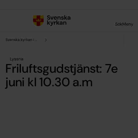
Till innehållet
Till undermeny
Sök
Meny
Svenska kyrkan i Washington DC
Lyssna
Friluftsgudstjänst: 7e
juni kl 10.30 a.m