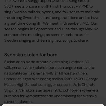
The Svenska Sånggruppen (Swedish Song Group,
SSG) meets once a month (first Thursday- 7 PM) to
sing Swedish ballads, hymns, and folk songs to maintain
the strong Swedish cultural song traditions and to have
a great time doing it! We meet in Greenbelt, MD. Our
season begins in September and runs through May. No
summer time meetings, as some members are in
Sweden singing and learning new songs to share.
Svenska skolan för barn
Skolan är en av de största av sitt slag i världen. Vi
välkomnar svensktalande barn och ungdomar av alla
nationaliteter i åldrarna 4-18 år till höstterminen.
Undervisningen sker lördag mellan 9:30-12:00 i George
Mason High School, som ligger centralt i Falls Church,
Virginia. Vår skola startades 1976, och följer skolverkets
kursplan för kompletterande undervisning för svenska
elever i utlandet.