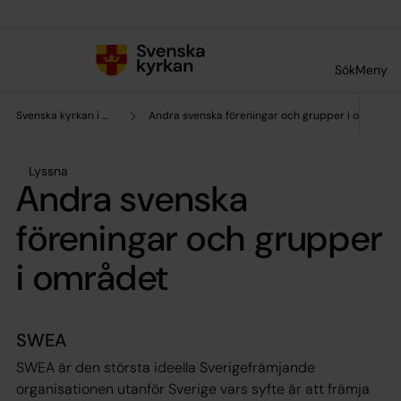
Till innehållet
Till undermeny
Sök
Meny
Svenska kyrkan i Washington DC
Andra svenska föreningar och grupper i området
Lyssna
Andra svenska
föreningar och grupper
i området
SWEA
SWEA är den största ideella Sverigefrämjande
organisationen utanför Sverige vars syfte är att främja