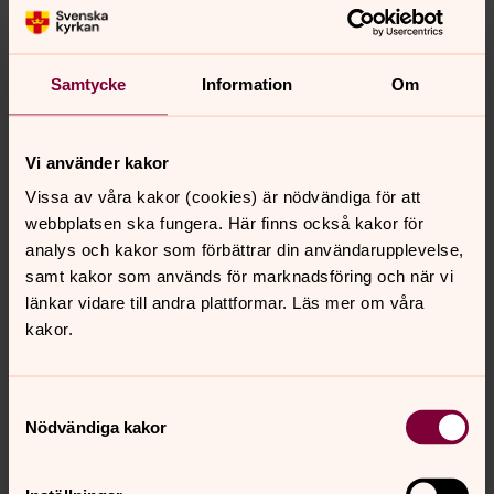
Svenska skolan för språk och
kultur
Samtycke
Information
Om
Svenska skolan för språk och kultur är en skola
som engagerar hela familjen och anpassar
Vi använder kakor
undervisningen till varje elevs individuella behov. Vi har
Vissa av våra kakor (cookies) är nödvändiga för att
svenskt statsbidrag och följer Skolverkets riktlinjer för
webbplatsen ska fungera. Här finns också kakor för
kompletterande svenskundervisning. Intresserade
analys och kakor som förbättrar din användarupplevelse,
familjer är välkomna att höra av sig
samt kakor som används för marknadsföring och när vi
till:info@swedishlanguageschool.com.
länkar vidare till andra plattformar. Läs mer om våra
Det finns fem nivåer; från nybörjare till avancerade
kakor.
läsare. Undervisningen sker på lördagar mellan klockan
9:30-12:00 i Mary Ellen Henderson Middle School, Falls
Church, VA 22043.
Samtyckesval
Nödvändiga kakor