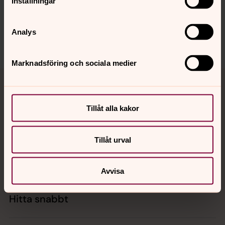
Inställningar
Senast ändrad 13 september 2020
Dela
Analys
Marknadsföring och sociala medier
Tillbaka till toppen
Tillbaka till innehållet
Tillåt alla kakor
Kontakt
Tillåt urval
Kalender
Avvisa
Hitta snabbt