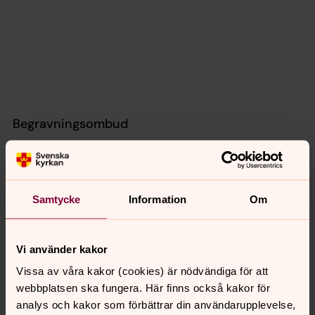
Begravningsombud
Ulf Nordström
Samtycke
Information
Om
Vi använder kakor
Senast ändrad 15 juni 2026
Vissa av våra kakor (cookies) är nödvändiga för att
Synpunkter eller frågor på sidans
webbplatsen ska fungera. Här finns också kakor för
innehåll?
analys och kakor som förbättrar din användarupplevelse,