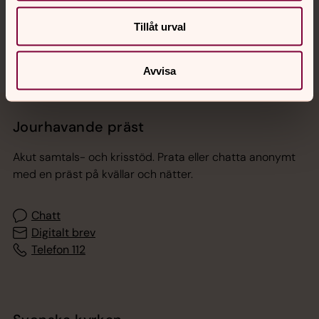
Sociala kanaler
Tillåt urval
Avvisa
Jourhavande präst
Akut samtals- och krisstöd. Prata eller chatta anonymt
med en präst på kvällar och nätter.
Chatt
Digitalt brev
Telefon 112