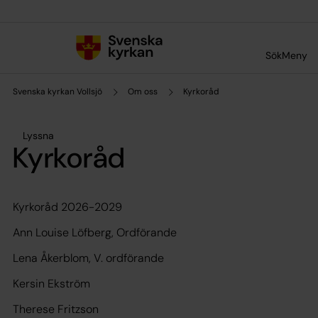
Till innehållet
Till undermeny
Sök
Meny
Svenska kyrkan Vollsjö
Om oss
Kyrkoråd
Lyssna
Kyrkoråd
Kyrkoråd 2026-2029
Ann Louise Löfberg, Ordförande
Lena Åkerblom, V. ordförande
Kersin Ekström
Therese Fritzson