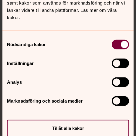
vollsjo.forsamling@svenskakyrkan.se
samt kakor som används för marknadsföring och när vi
länkar vidare till andra plattformar. Läs mer om våra
Dela
kakor.
Samtyckesval
Tillbaka till toppen
Tillbaka till innehållet
Nödvändiga kakor
Inställningar
Kontakt
Analys
Kalender
Marknadsföring och sociala medier
Hitta snabbt
Tillåt alla kakor