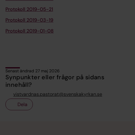
Protokoll 2019-05-21
Protokoll 2019-03-19
Protokoll 2019-01-08
Senast ändrad 27 maj 2026
Synpunkter eller frågor på sidans
innehåll?
vistvardnas.pastorat@svenskakyrkan.se
Dela
Tillbaka till toppen
Tillbaka till innehållet