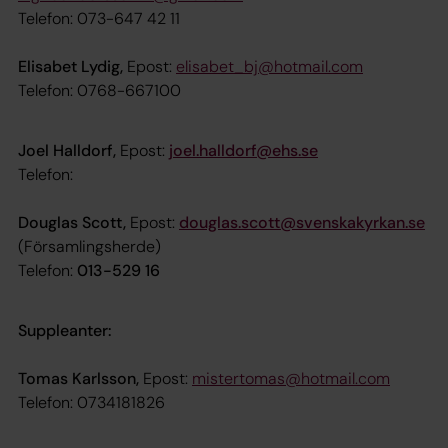
Telefon:
073-647 42 11
Elisabet Lydig,
Epost:
elisabet_bj@hotmail.com
Telefon: 0768-667100
Joel Halldorf,
Epost:
joel.halldorf@ehs.se
Telefon:
Douglas Scott,
Epost:
douglas.scott@svenskakyrkan.se
(Församlingsherde)
Telefon:
013-529 16
Suppleanter:
Tomas Karlsson,
Epost:
mistertomas@hotmail.com
Telefon: 0734181826