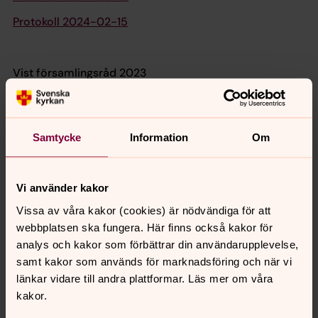
Protokoll 2024-02-15
Vist församlingsråd 2023
Protokoll 2023-11-19
Samtycke
Information
Om
Protokoll 2023-08-13
Protokoll 2023-04-16
Vi använder kakor
Protokoll 2023-02-12
Vissa av våra kakor (cookies) är nödvändiga för att
webbplatsen ska fungera. Här finns också kakor för
analys och kakor som förbättrar din användarupplevelse,
samt kakor som används för marknadsföring och när vi
Vist församlingsråd 2022
länkar vidare till andra plattformar. Läs mer om våra
kakor.
Protokoll 2022-12-04