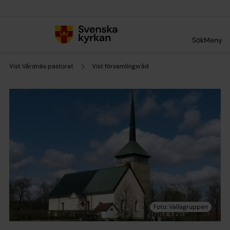
Till innehållet
Till undermeny
Sök
Meny
Vist Vårdnäs pastorat
Vist församlingsråd