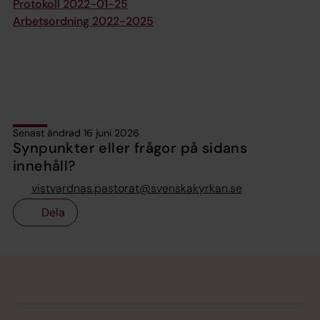
Protokoll 2022-01-25
Arbetsordning 2022-2025
Senast ändrad 16 juni 2026
Synpunkter eller frågor på sidans
innehåll?
vistvardnas.pastorat@svenskakyrkan.se
Dela
Tillbaka till toppen
Tillbaka till innehållet