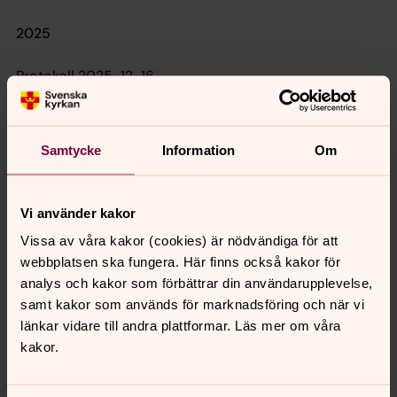
2025
Protokoll 2025-12-16
Protokoll 25-11-18
Samtycke
Information
Om
Protokoll 25-10-14
Protokoll 25-09-16
Vi använder kakor
Protokoll 25-08-19
Vissa av våra kakor (cookies) är nödvändiga för att
webbplatsen ska fungera. Här finns också kakor för
Protokoll 25-06-17
analys och kakor som förbättrar din användarupplevelse,
samt kakor som används för marknadsföring och när vi
Protokoll 25-05-06
länkar vidare till andra plattformar. Läs mer om våra
kakor.
Protokoll 25-04-15