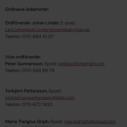
Ordinarie ledamöter:
Ordförande: Johan Linder,
E-post:
LarsJohanAxel.Linder@svenskakyrkan.se
Telefon: 070-664 10 07
Vice ordförande:
Peter Gunnarsson,
Epost:
petgun26@gmail.com
Telefon: 070-593 88 79
Torbjörn Pettersson,
Epost:
torbjorn.siv.pettersson@telia.com
Telefon: 070-672 7423
Maria Trangius Griph,
Epost:
mariatgriph@icloud.com