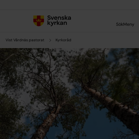
Till innehållet
Till undermeny
Sök
Meny
Vist Vårdnäs pastorat
Kyrkoråd