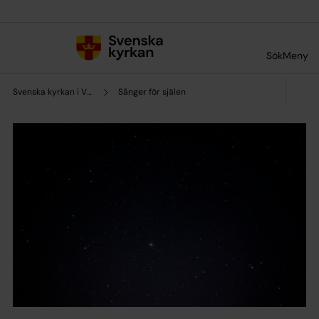
Till innehållet
Till undermeny
Sök
Meny
Svenska kyrkan i Vislanda och Blädinge
Sånger för själen