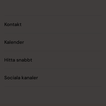
Tillbaka till toppen
Tillbaka till innehållet
Kontakt
Kalender
Hitta snabbt
Sociala kanaler