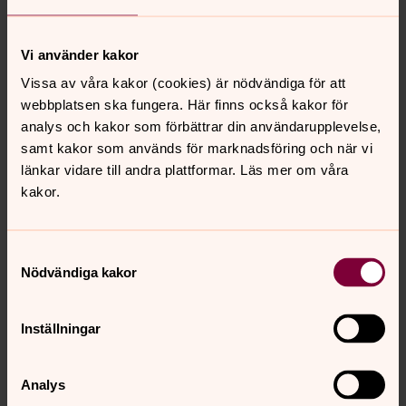
Ändra inställningar
Vi använder kakor
Vissa av våra kakor (cookies) är nödvändiga för att
webbplatsen ska fungera. Här finns också kakor för
analys och kakor som förbättrar din användarupplevelse,
samt kakor som används för marknadsföring och när vi
För att se innehållet behöver du acceptera kakor
länkar vidare till andra plattformar. Läs mer om våra
för inställningar.
kakor.
Se videon på Streamio i stället.
Samtyckesval
Ändra inställningar
Nödvändiga kakor
Inställningar
Analys
För att se innehållet behöver du acceptera kakor