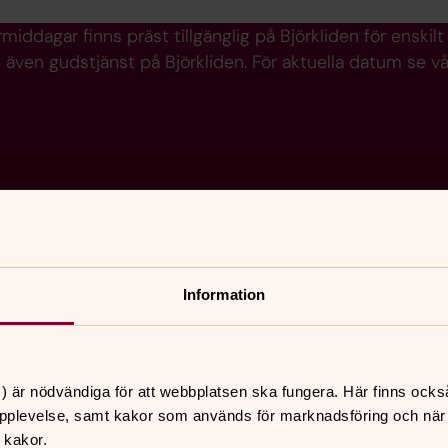
rmiddagar finns präst tillgänglig på Björkliden för enski
i även gudstjänst på Björkliden. För aktuella datum se vå
Information
) är nödvändiga för att webbplatsen ska fungera. Här finns ocks
pplevelse, samt kakor som används för marknadsföring och när vi
 kakor.