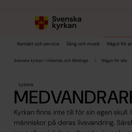
Till innehållet
Till undermeny
Kontakt och service
Sång och musik
Något för al
Svenska kyrkan i Vislanda och Blädinge
Något för alla
Lyssna
MEDVANDRAR
Kyrkan finns inte till för sin egen skul
människor på deras livsvandring. Särsk