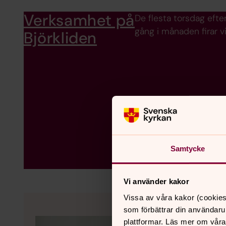
Verksamhet på
De flesta torsdag efte
gång i månaden firar v
Björkliden
Samtycke
Vi använder kakor
Vissa av våra kakor (cookies
som förbättrar din användaru
plattformar. Läs mer om våra