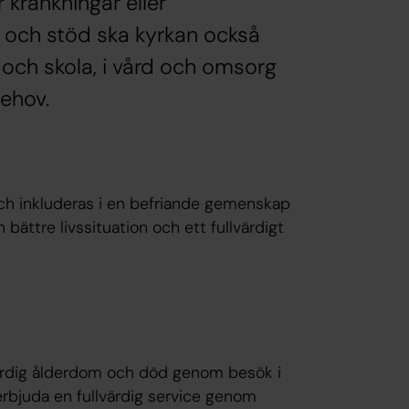
r kränkningar eller
och stöd ska kyrkan också
v och skola, i vård och omsorg
behov.
 och inkluderas i en befriande gemenskap
n bättre livssituation och ett fullvärdigt
 värdig ålderdom och död genom besök i
erbjuda en fullvärdig service genom