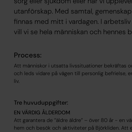
sorg eller sjukdom eller när vi uppleve
utanförskap. Med samtal, gemenskap 
finnas med mitt i vardagen. I arbetsli
vill vi se hela människan och hennes 
Process:
Att människor i utsatta livssituationer bekräftas
och leds vidare på vägen till personlig befrielse, e
liv.
Tre huvuduppgifter:
EN VÄRDIG ÅLDERDOM
Att garantera de ”äldre äldre” – över 80 år - en
hem och besök och aktiviteter på Björkliden. Att 