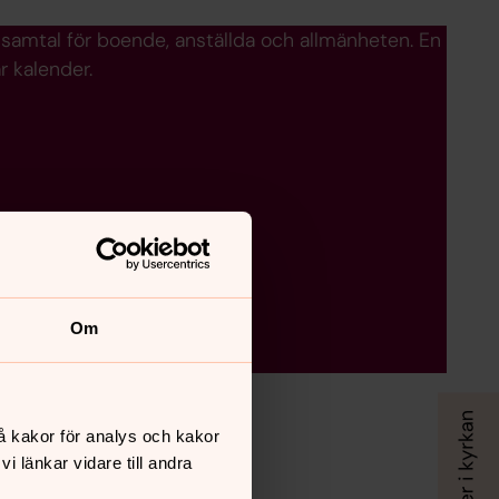
lt samtal för boende, anställda och allmänheten. En
r kalender.
Om
å kakor för analys och kakor
 länkar vidare till andra