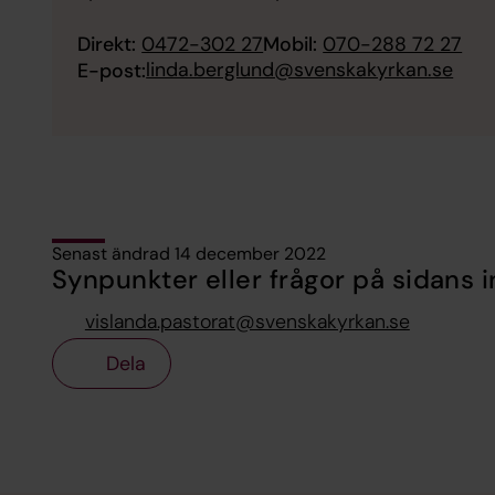
Direkt:
0472-302 27
Mobil:
070-288 72 27
linda.berglund@svenskakyrkan.se
E-post:
Senast ändrad 14 december 2022
Synpunkter eller frågor på sidans i
vislanda.pastorat@svenskakyrkan.se
Dela