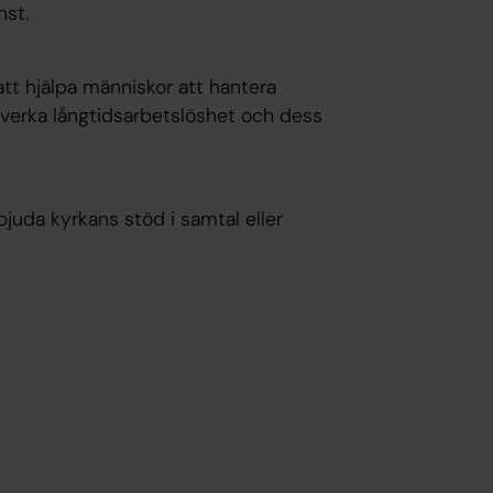
nst.
 att hjälpa människor att hantera
tverka långtidsarbetslöshet och dess
rbjuda kyrkans stöd i samtal eller