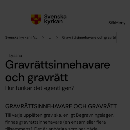
Till innehållet
Till undermeny
Sök
Meny
Svenska kyrkan i Vislanda och Blädinge
...
Gravrättsinnehavare och gravrätt
Lyssna
Gravrättsinnehavare
och gravrätt
Hur funkar det egentligen?
GRAVRÄTTSINNEHAVARE OCH GRAVRÄTT
Till varje upplåten grav ska, enligt Begravningslagen,
finnas gravrättsinnehavare (en ensam eller flera
tillsammans). Det är anhöriga som har både