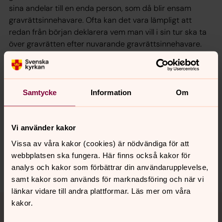
sina andelar till en enda person, som då blir ensam
gravrättsinnehavare. Ofta kan det vara lämpligt att
redan från början deklarera vem man vill i sin tur ska ta
över gravrätten efter nuvarande gravrättsinnehavare.
Senast ändrad 15 juni 2016
Samtycke
Information
Om
Synpunkter eller frågor på sidans
innehåll?
Vi använder kakor
vislanda.pastorat@svenskakyrkan.se
Vissa av våra kakor (cookies) är nödvändiga för att
Dela
webbplatsen ska fungera. Här finns också kakor för
analys och kakor som förbättrar din användarupplevelse,
samt kakor som används för marknadsföring och när vi
länkar vidare till andra plattformar. Läs mer om våra
Tillbaka till toppen
Tillbaka till innehållet
kakor.