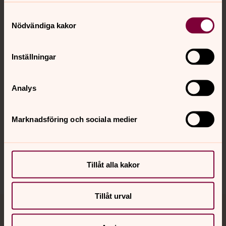
Samtyckesval
Kontakt
Nödvändiga kakor
Inställningar
Kalender
Analys
Hitta snabbt
Marknadsföring och sociala medier
Sociala kanaler
Tillåt alla kakor
Tillåt urval
Jourhavande präst