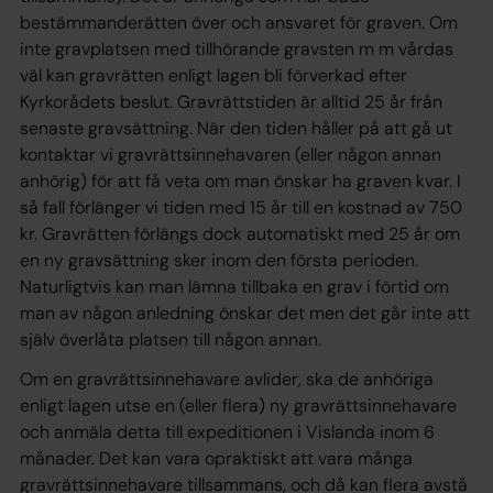
bestämmanderätten över och ansvaret för graven. Om
inte gravplatsen med tillhörande gravsten m m vårdas
väl kan gravrätten enligt lagen bli förverkad efter
Kyrkorådets beslut. Gravrättstiden är alltid 25 år från
senaste gravsättning. När den tiden håller på att gå ut
kontaktar vi gravrättsinnehavaren (eller någon annan
anhörig) för att få veta om man önskar ha graven kvar. I
så fall förlänger vi tiden med 15 år till en kostnad av 750
kr. Gravrätten förlängs dock automatiskt med 25 år om
en ny gravsättning sker inom den första perioden.
Naturligtvis kan man lämna tillbaka en grav i förtid om
man av någon anledning önskar det men det går inte att
själv överlåta platsen till någon annan.
Om en gravrättsinnehavare avlider, ska de anhöriga
enligt lagen utse en (eller flera) ny gravrättsinnehavare
och anmäla detta till expeditionen i Vislanda inom 6
månader. Det kan vara opraktiskt att vara många
gravrättsinnehavare tillsammans, och då kan flera avstå