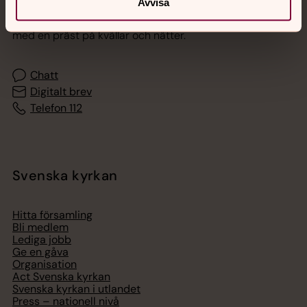
Avvisa
Akut samtals- och krisstöd. Prata eller chatta anonymt
med en präst på kvällar och nätter.
Chatt
Digitalt brev
Telefon 112
Svenska kyrkan
Hitta församling
Bli medlem
Lediga jobb
Ge en gåva
Organisation
Act Svenska kyrkan
Svenska kyrkan i utlandet
Press – nationell nivå