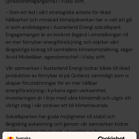
(prästlönetillgångarna) i Visby stift.
- Som ett led i vårt strategiska arbete för ökad
hållbarhet och minskad klimatpåverkan har vi valt att gå
in som andelsägare i Austerland Energi solcellspark.
Engagemanget är en konkret åtgärd i omställningen till
en mer förnybar energiförsörjning och stärker vårt
långsiktiga bidrag till samhällets klimatomställning, säger
Arvid Mickelåker, egendomschef i Visby stift.
Vår samverkan i Austerland Energi bidrar både till ökad
produktion av förnybar el på Gotland, samtidigt som vi
skapar förutsättningar för en mer hållbar
energiförsörjning i kyrkans egen verksamhet.
Investeringen är i linje med våra klimatmål och utgör ett
viktigt steg i vår strävan att bli klimatneutrala.
Solcellsparken har goda möjligheter till stabil och
långsiktig avkastning och genom vår samverkan bidrar
vi till kunskapsutbyte och utveckling av framtidens
energilösningar.