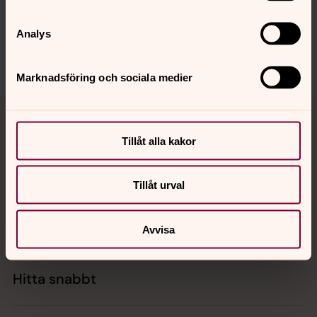
innehåll?
visby.stift@svenskakyrkan.se
Analys
Dela
Marknadsföring och sociala medier
Tillbaka till toppen
Tillbaka till innehållet
Tillåt alla kakor
Kontakt
Tillåt urval
Kalender
Avvisa
Hitta snabbt