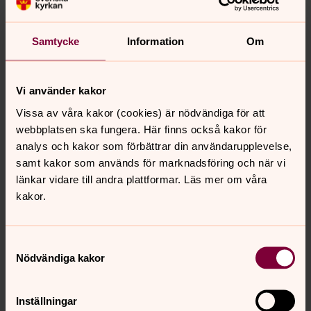
Genom smart energianvändning kan vi både spara
resurser och bidra till ett mer hållbart samhälle.
Samtycke
Information
Om
Utvecklingen inom energiteknik går snabbt framåt, där
vi aktivt har möjlighet att bidra. Visby stift förvaltar ett
värdefullt kulturarv, vilket ställer höga krav på att
Vi använder kakor
insatser genomförs med omsorg, långsiktighet och med
Vissa av våra kakor (cookies) är nödvändiga för att
respekt för historiska värden.
webbplatsen ska fungera. Här finns också kakor för
analys och kakor som förbättrar din användarupplevelse,
I det strategiska arbetet, med utgångspunkt i Svenska
samt kakor som används för marknadsföring och när vi
kyrkans färdplan för klimatet genomförs både små och
länkar vidare till andra plattformar. Läs mer om våra
stora projekt i samverkan med olika aktörer exempel
kakor.
genom upplåtelse av mark för produktionsanläggningar
eller satsningar i sol- och vindkraftsprojekt, avslutar
Arvid.
Samtyckesval
Nödvändiga kakor
Synpunkter eller frågor på sidans
Inställningar