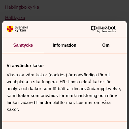
Hablingbo kyrka
Hall kyrka
Hallshuks kapell
Hamnkyrkan i Klintehamn
Samtycke
Information
Om
Hangvar kyrka
Hejnum kyrka
Vi använder kakor
Hellvi kyrka
Vissa av våra kakor (cookies) är nödvändiga för att
Hörsne kyrka
webbplatsen ska fungera. Här finns också kakor för
analys och kakor som förbättrar din användarupplevelse,
Källunge kyrka
samt kakor som används för marknadsföring och när vi
Lokrume kyrka
länkar vidare till andra plattformar. Läs mer om våra
kakor.
Lojsta kyrka
Lummelunda kyrka
Samtyckesval