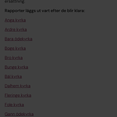
ersättning.
Rapporter läggs ut vart efter de blir klara:
Anga kyrka
Ardre kyrka
Bara ödekyrka
Boge kyrka
Bro kyrka
Bunge kyrka
Bäl kyrka
Dalhem kyrka
Fleringe kyrka
Fole kyrka
Gann ödekyrka