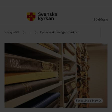
Till innehållet
Till undermeny
Sök
Meny
Visby stift
...
Kyrkobeskrivningsprojektet