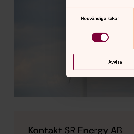
Samtyckesval
Nödvändiga kakor
Avvisa
Kontakt SR Energy AB