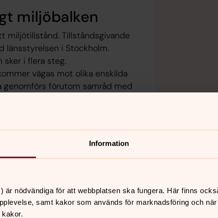
gt miljöbalken
t miljötillstånd. Tillståndsgivande
d länsstyrelsen i Stockholm.
sker i flera steg.
 kommer vägas mot olika enskilda
tta genomförs förutom samråd med
 inventeringar och beräkningar.
turvärden och kulturmiljö. Ljud
id eventuella närbelägna
Information
) är nödvändiga för att webbplatsen ska fungera. Här finns ocks
pplevelse, samt kakor som används för marknadsföring och när vi
 kakor.