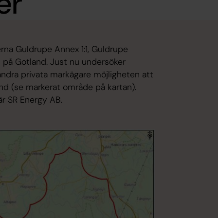
er
eterna Guldrupe Annex 1:1, Guldrupe
1:1 på Gotland. Just nu undersöker
 andra privata markägare möjligheten att
and (se markerat område på kartan).
 är SR Energy AB.