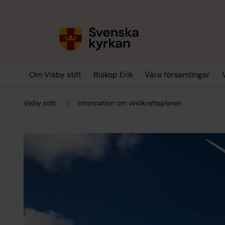
Till innehållet
Till undermeny
Om Visby stift
Biskop Erik
Våra församlingar
Visby stift
Information om vindkraftsplaner