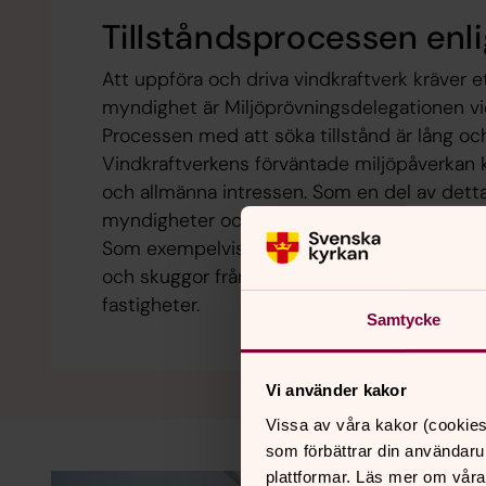
Tillståndsprocessen enli
Att uppföra och driva vindkraftverk kräver et
myndighet är Miljöprövningsdelegationen vi
Processen med att söka tillstånd är lång och 
Vindkraftverkens förväntade miljöpåverkan
och allmänna intressen. Som en del av de
myndigheter och allmänhet även en rad olika
Som exempelvis inventering av fågelarter, na
och skuggor från vindkraftverken beräknas v
fastigheter.
Samtycke
Vi använder kakor
Vissa av våra kakor (cookies
som förbättrar din användaru
plattformar. Läs mer om våra