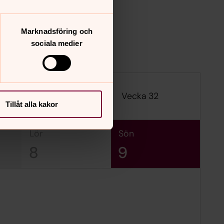
Marknadsföring och
sociala medier
Vecka 32
Tillåt alla kakor
lör
sön
8
9