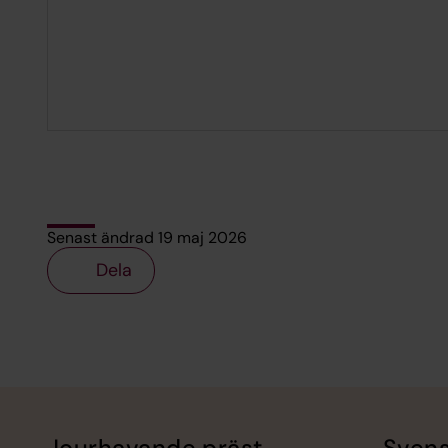
Senast ändrad 19 maj 2026
Dela
Tillbaka till toppen
Tillbaka till innehållet