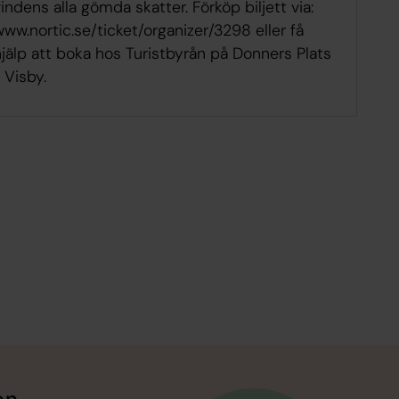
indens alla gömda skatter. Förköp biljett via:
ww.nortic.se/ticket/organizer/3298 eller få
jälp att boka hos Turistbyrån på Donners Plats
, Visby.