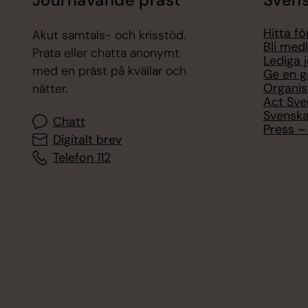
Jourhavande präst
Svens
Hitta f
Akut samtals- och krisstöd.
Bli med
Prata eller chatta anonymt
Lediga 
med en präst på kvällar och
Ge en g
Organis
nätter.
Act Sve
Svenska
Chatt
Press – 
Digitalt brev
Telefon 112