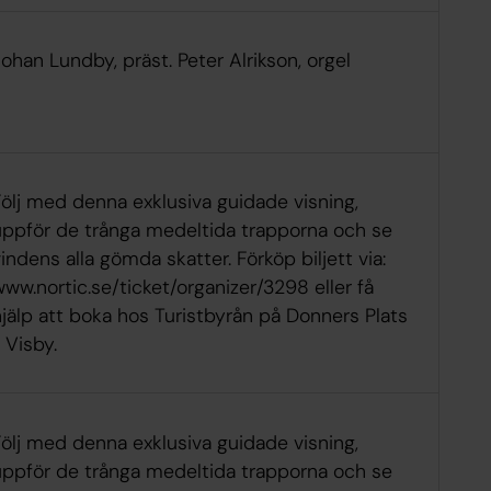
ohan Lundby, präst. Peter Alrikson, orgel
Följ med denna exklusiva guidade visning,
uppför de trånga medeltida trapporna och se
indens alla gömda skatter. Förköp biljett via:
ww.nortic.se/ticket/organizer/3298 eller få
jälp att boka hos Turistbyrån på Donners Plats
, Visby.
Följ med denna exklusiva guidade visning,
uppför de trånga medeltida trapporna och se