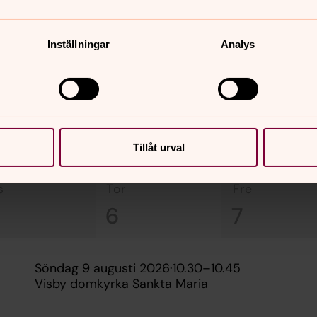
المختلفة .يرجى اختيار التاريخ الذي يناسبكم ل
Inställningar
Analys
بلغات متعددة.
augusti 2026
Tillåt urval
s
tor
fre
6
7
söndag 9 augusti 2026
·
10.30
–
10.45
Visby domkyrka Sankta Maria