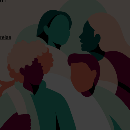
en
relse