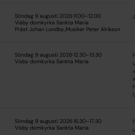
söndag 9 augusti 2026
·
11.00
–
12.00
J
Visby domkyrka Sankta Maria
Präst Johan Lundby.
Musiker Peter Alrikson
söndag 9 augusti 2026
·
12.30
–
13.30
Visby domkyrka Sankta Maria
v
w
h
1
söndag 9 augusti 2026
·
16.30
–
17.30
Visby domkyrka Sankta Maria