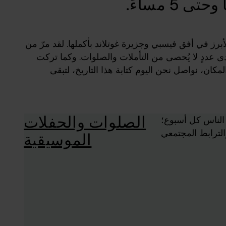
لأبرز في أفق فيسبي وجزيرة غوتلاند بأكملها. لقد مرّ من
دى عددٍ لا يُحصى من التأملات والصلوات. وكما تركت
مكان، نواصل نحن اليوم كتابة هذا التاريخ، لتبقى
الصلوات والحفلات
 الناس كل أسبوع؛
الموسيقية