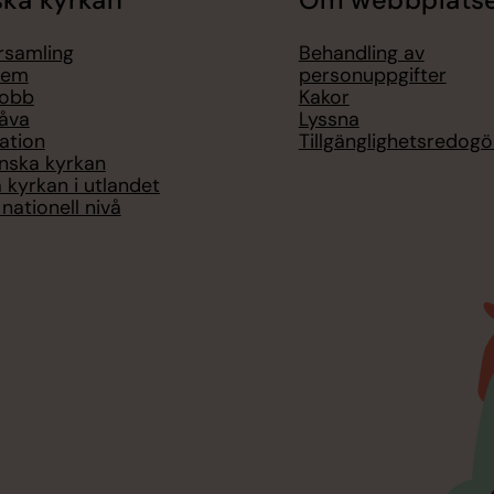
ka kyrkan
Om webbplats
örsamling
Behandling av
lem
personuppgifter
jobb
Kakor
åva
Lyssna
ation
Tillgänglighetsredogö
nska kyrkan
 kyrkan i utlandet
nationell nivå