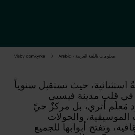
Arabic - معلومات باللغة العربية
Visby domkyrka
ً استثنائية، حيث تستقبل سنوياً
 300,000 زائر في قلب مدينة فيسبي
مَعلَم أثري، بل مركزٌ حيّ
 الموسيقية، والجولات
افية، وتفتح أبوابها للجميع