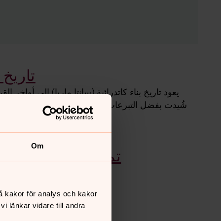
تاريخ 
يعود تاريخ بناء كاتدرائية (سانتا ماريا) إلى أواخر ا
شُيدت بفضل التبرعات والهبات التي جُمعت من السفن ا
Om
تمثال مريم العذراء
å kakor för analys och kakor
 länkar vidare till andra