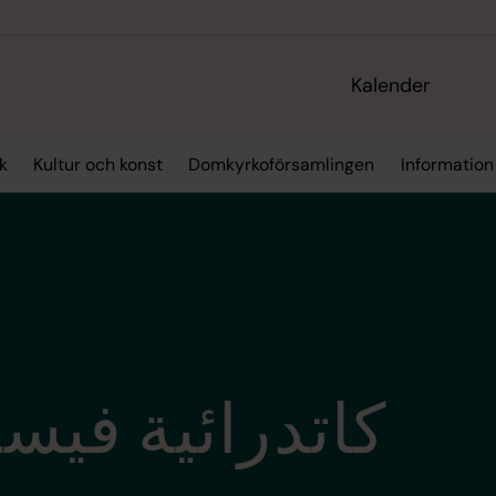
Kalender
k
Kultur och konst
Domkyrkoförsamlingen
Information 
كاتدرائية فيسب