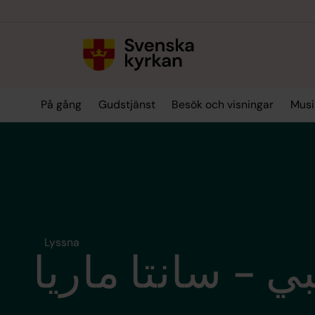
Till innehållet
Till undermeny
På gång
Gudstjänst
Besök och visningar
Musi
Lyssna
ي - سانتا ماريا