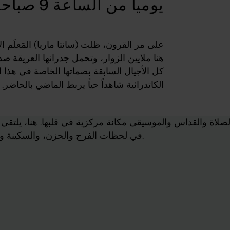
يومياً من الساعة 9 صباحاً وحتى 5 مساءً.
على مر القرون، ظلت (سانتا ماريا) المَعلَم ا
هنا ملايين الزوار، وتحمل جدرانها العريقة ص
كل الأجيال السابقة بصماتها الخاصة في هذا ال
الكاتدرائية شاهداً حياً يربط الماضي بالحاضر.
الصلاة والقداس والموسيقى مكانة مركزية في قلبها. هنا، يلتقي
في لحظات الفرح والحزن، والسكينة والترابط المجتمعي.