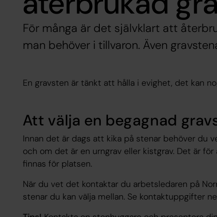
återbrukad gr
För många är det självklart att återb
man behöver i tillvaron. Även gravsten
En gravsten är tänkt att hålla i evighet, det kan no
Att välja en begagnad grav
Innan det är dags att kika på stenar behöver du ve
och om det är en urngrav eller kistgrav. Det är fö
finnas för platsen.
När du vet det kontaktar du arbetsledaren på Norr
stenar du kan välja mellan. Se kontaktuppgifter n
Tips!
Kontakta en stenhuggare och presentera din i