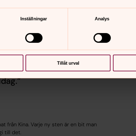
Inställningar
Analys
oritgravsten på Norra kyrkogården. Det är
Tillåt urval
en kan man få ett väldigt
idag.
t från Kina. Varje ny sten är en bit man
till det.