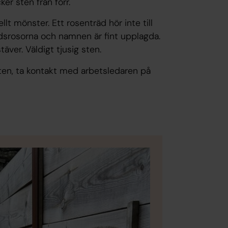
er sten från förr.
lt mönster. Ett rosenträd hör inte till
dsrosorna och namnen är fint upplagda.
ver. Väldigt tjusig sten.
sten, ta kontakt med arbetsledaren på