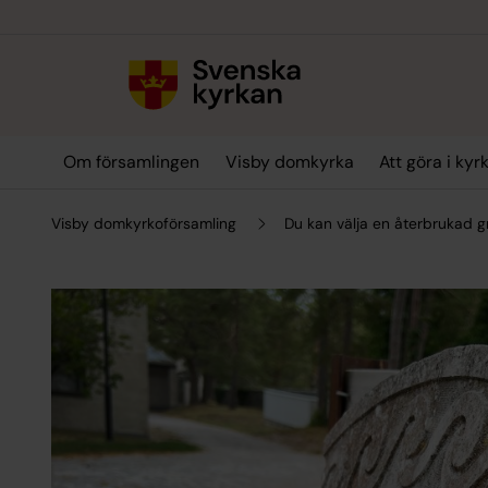
Till innehållet
Till undermeny
Om församlingen
Visby domkyrka
Att göra i kyr
Visby domkyrkoförsamling
Du kan välja en återbrukad g