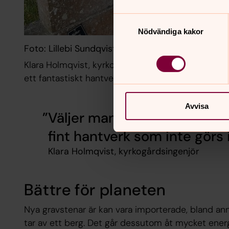
Samtyckesval
Nödvändiga kakor
Foto: Lillebi Sundqvist
Klara Holmqvist, kyrkogårdsingenjör, visar sin fav
ett fantastiskt hantverk.
Avvisa
Väljer man en återbrukad st
fint hantverk som inte görs 
Klara Holmqvist, kyrkogårdsingenjör
Bättre för planeten
Nya gravstenar är kan vara importerade, bland anna
tar av ett berg. Det går dessutom åt mycket energi 