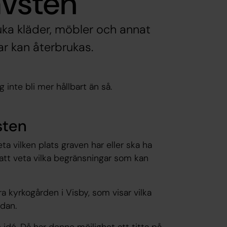
avsten
ruka kläder, möbler och annat
ar kan återbrukas.
g inte bli mer hållbart än så.
sten
ta vilken plats graven har eller ska ha
r att veta vilka begränsningar som kan
a kyrkogården i Visby, som visar vilka
edan.
dé. Då har denne möjlighet att titta på