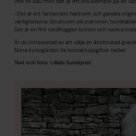
inte till salu men det är ett bra exempel på en vack
-Det är ett fantastiskt hantverk och ganska originel
vanligheterna. Strukturen på stammen, hundrabla
Det är en fint tandhuggen botten och vackra bokstä
Är du intresserad av att välja en återbrukad grav
Norra kyrkogården Se kontaktuppgifter nedan.
Text och foto: Lillebi Sundqvist