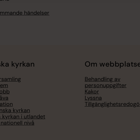
kommande händelser
ka kyrkan
Om webbplats
örsamling
Behandling av
lem
personuppgifter
jobb
Kakor
åva
Lyssna
ation
Tillgänglighetsredogö
nska kyrkan
 kyrkan i utlandet
nationell nivå