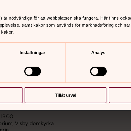
Sidkarta
 21.00
 Våra hemliga rum är en
) är nödvändiga för att webbplatsen ska fungera. Här finns ocks
rad visning av Visby
pplevelse, samt kakor som används för marknadsföring och när vi
, Visby domkyrka
 kakor.
aria
 22.15
Inställningar
Analys
 Våra hemliga rum är en
rad visning av Visby
, Visby domkyrka
aria
 11.00
usik, Visby domkyrka
Tillåt urval
aria
 18.00
rium, Visby domkyrka
aria