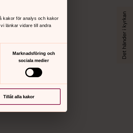
Facebook
X
å kakor för analys och kakor
Instagram
Vimeo
 länkar vidare till andra
Marknadsföring och
sociala medier
Tillåt alla kakor