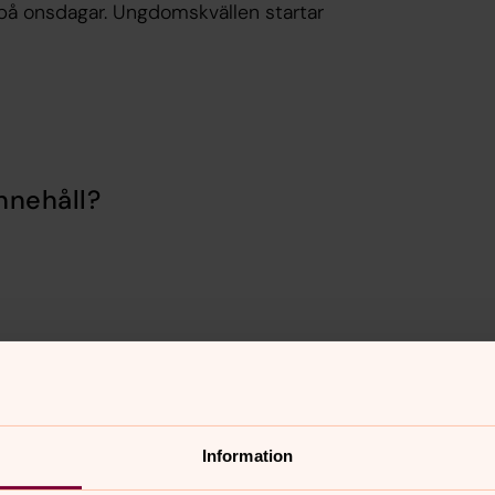
på onsdagar. Ungdomskvällen startar
nnehåll?
Information
er
Hitta snabbt