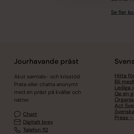
Se fler 
Jourhavande präst
Svens
Hitta f
Akut samtals- och krisstöd.
Bli med
Prata eller chatta anonymt
Lediga 
med en präst på kvällar och
Ge en g
Organis
nätter.
Act Sve
Svenska
Chatt
Press – 
Digitalt brev
Telefon 112