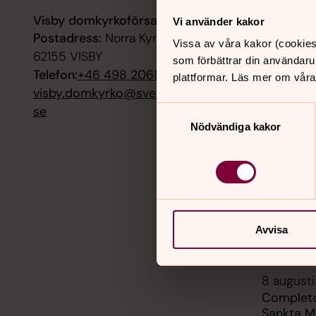
Visby domkyrkoförsamling
7 augusti
Vi använder kakor
Postadress:
Norra Kyrkogatan 4,
Konrad -
Vissa av våra kakor (cookies
dramatise
62155 VISBY
som förbättrar din användaru
domkyrka
Telefon:
+46 498 206800
plattformar. Läs mer om våra
Sankta M
visby.domkyrko@svenskakyrkan.
se
Samtyckesval
7 augusti
Nödvändiga kakor
Konrad -
dramatise
domkyrka
Sankta M
8 augusti
Lördagsm
Avvisa
Sankta M
8 augusti
Completo
Sankta M