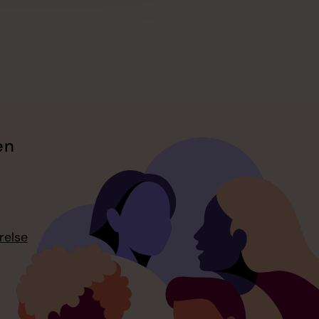
en
relse