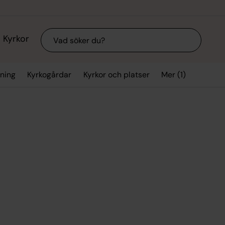
Sök
Kyrkor
Mer (1)
vning
Kyrkogårdar
Kyrkor och platser