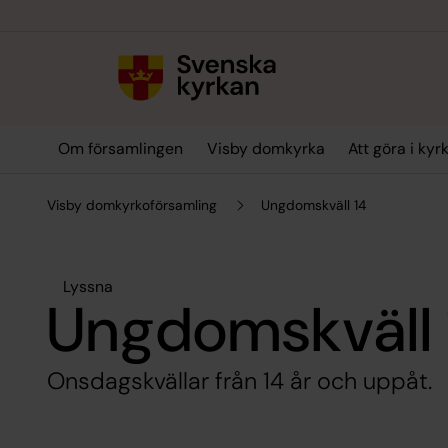
Till innehållet
Till undermeny
Om församlingen
Visby domkyrka
Att göra i kyr
Visby domkyrkoförsamling
Ungdomskväll 14
Lyssna
Ungdomskväll 
Onsdagskvällar från 14 år och uppåt.