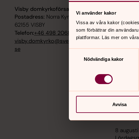
Visby domkyrkoförsamling
7 augusti
Vi använder kakor
Postadress:
Norra Kyrkogatan 4,
Konsert 
Gosskör,
Vissa av våra kakor (cookies
62155 VISBY
Maria
som förbättrar din användaru
Telefon:
+46 498 206800
plattformar. Läs mer om våra
visby.domkyrko@svenskakyrkan.
7 augusti
se
Konrad -
Samtyckesval
dramatise
Nödvändiga kakor
domkyrka
Sankta M
7 augusti
Konrad -
dramatise
Avvisa
domkyrka
Sankta M
8 augusti
Lördagsm