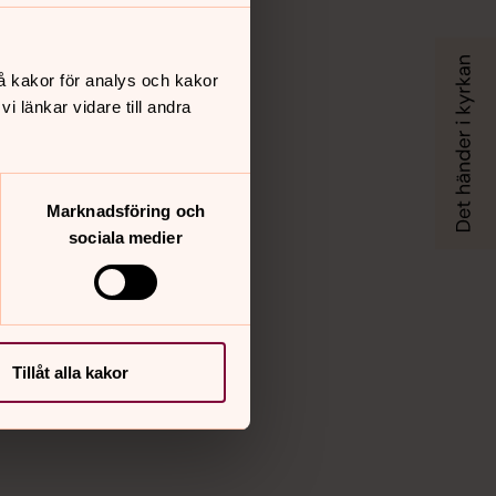
Facebook
X
Instagram
å kakor för analys och kakor
Vimeo
 länkar vidare till andra
Marknadsföring och
sociala medier
Tillåt alla kakor