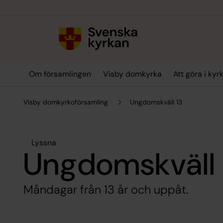
Till innehållet
Till undermeny
Om församlingen
Visby domkyrka
Att göra i kyr
Visby domkyrkoförsamling
Ungdomskväll 13
Lyssna
Ungdomskväll 
Måndagar från 13 år och uppåt.