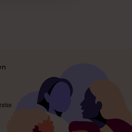
en
relse