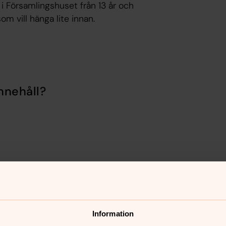
 Församlingshuset från 13 år och
m vill hänga lite innan.
nnehåll?
Information
er
Hitta snabbt