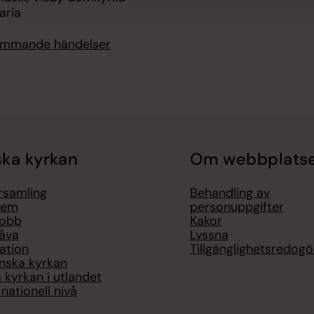
aria
kommande händelser
ka kyrkan
Om webbplats
örsamling
Behandling av
lem
personuppgifter
jobb
Kakor
åva
Lyssna
ation
Tillgänglighetsredogö
nska kyrkan
 kyrkan i utlandet
nationell nivå