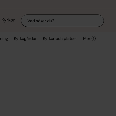
Sök
Kyrkor
Mer (1)
vning
Kyrkogårdar
Kyrkor och platser