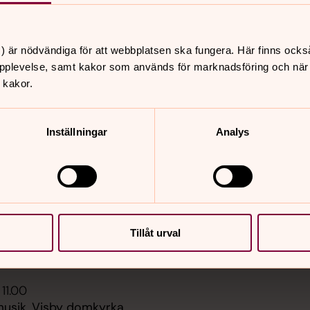
Sidkarta
 19.00
med Storkyrkans
 Visby domkyrka Sankta
) är nödvändiga för att webbplatsen ska fungera. Här finns ocks
pplevelse, samt kakor som används för marknadsföring och när vi
 kakor.
 21.00
 Våra hemliga rum är en
rad visning av Visby
Inställningar
Analys
, Visby domkyrka
aria
 22.15
 Våra hemliga rum är en
rad visning av Visby
Tillåt urval
, Visby domkyrka
aria
 11.00
usik, Visby domkyrka