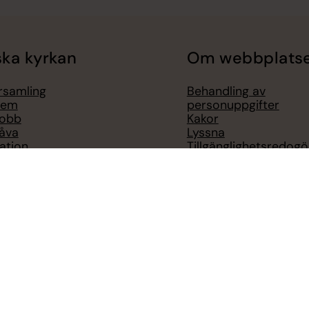
ka kyrkan
Om webbplats
örsamling
Behandling av
lem
personuppgifter
jobb
Kakor
åva
Lyssna
ation
Tillgänglighetsredogö
nska kyrkan
 kyrkan i utlandet
nationell nivå