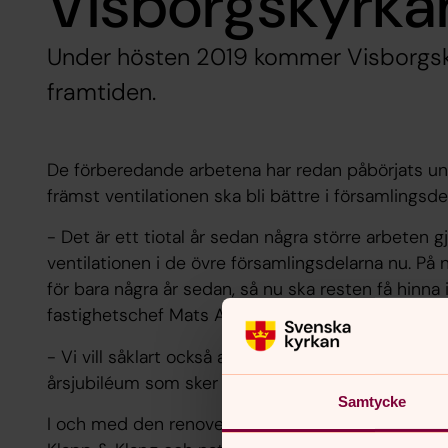
Visborgskyrka
Under hösten 2019 kommer Visborgsky
framtiden.
De förberedande arbetena har redan påbörjats un
främst ventilationen ska bli bättre i församlingsde
- Det är ett tiotal år sedan några större arbeten g
ventilationen i de övre församlingsdelarna nu. På
för bara några år sedan, så nu ska resten få hinna
fastighetschef Mats Ahlqvist.
- Vi vill såklart också att kyrkan ska vara så fin s
årsjubiléum som sker då.
Samtycke
I och med den renoveringen är det ofrånkomligt a