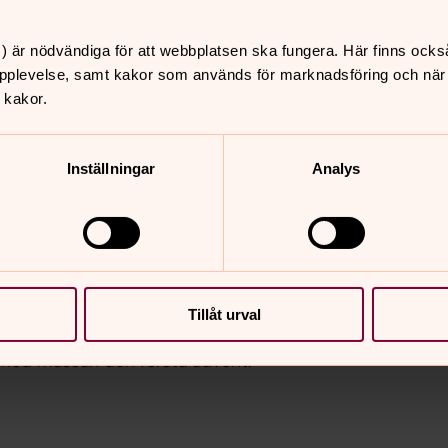
na påverkas. Visborgskyrkans kök
 givetvis påverkar de populära
) är nödvändiga för att webbplatsen ska fungera. Här finns ocks
en möjligheten till kyrk- och
pplevelse, samt kakor som används för marknadsföring och när vi
 kakor.
att det ska bli ännu bättre framöver,
Inställningar
Analys
vid domkyrkan och de möjligheter vi har
et att både servera och ta emot gäster.
ret så påverkade det också
 allting då. Det ska vi inte behöva göra
att få den senaste informationen ifall
Tillåt urval
st den dagen.
 med mässan den första advent.