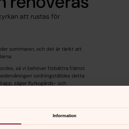
n renoveras
rkan att rustas för
der sommaren, och det är tänkt att
larna.
jordes, så vi behöver förbättra främst
 nedervåningen iordningställdes detta
 ikapp, säger Kyrkogårds- och
om möjligt till advent och det 50-
Information
tt verksamheterna som Våffelcafé,