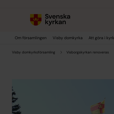
Till innehållet
Till undermeny
Om församlingen
Visby domkyrka
Att göra i kyr
Visby domkyrkoförsamling
Visborgskyrkan renoveras