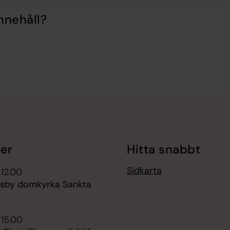
nnehåll?
er
Hitta snabbt
Sidkarta
 12.00
isby domkyrka Sankta
 15.00