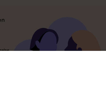
en
relse