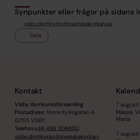
Synpunkter eller frågor på sidans i
visby.domkyrko@svenskakyrkan.se
Dela
Tillbaka till toppen
Tillbaka till innehållet
Kontakt
Kalend
Visby domkyrkoförsamling
7 augusti
Postadress:
Norra Kyrkogatan 4,
Mässa, V
Maria
62155 VISBY
Telefon:
+46 498 206800
7 augusti
visby.domkyrko@svenskakyrkan.