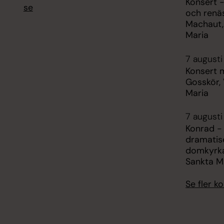
Konsert -
se
och renä
Machaut,
Maria
7 augusti
Konsert 
Gosskör,
Maria
7 augusti
Konrad -
dramatise
domkyrka
Sankta M
Se fler 