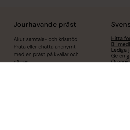
Jourhavande präst
Svens
Hitta f
Akut samtals- och krisstöd.
Bli med
Prata eller chatta anonymt
Lediga 
med en präst på kvällar och
Ge en g
Organis
nätter.
Act Sve
Svenska
Chatt
Press – 
Digitalt brev
Telefon 112