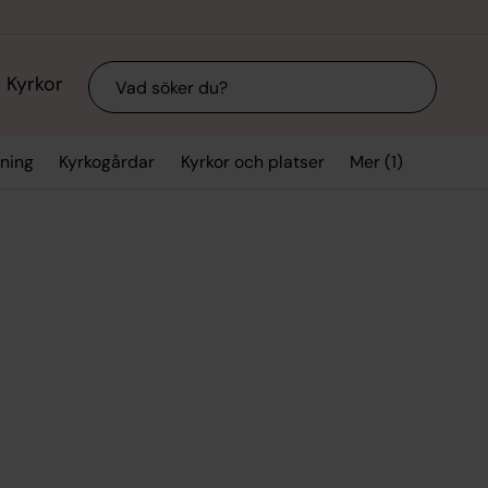
Sök
Kyrkor
Mer (1)
vning
Kyrkogårdar
Kyrkor och platser