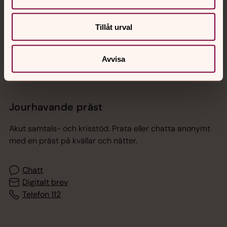
Sociala kanaler
Tillåt urval
Avvisa
Jourhavande präst
Akut samtals- och krisstöd. Prata eller chatta anonymt
med en präst på kvällar och nätter.
Chatt
Digitalt brev
Telefon 112