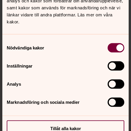
analys och kakor som förbättrar din användarupplevelse,
Synpunkter eller frågor på sidans
samt kakor som används för marknadsföring och när vi
innehåll?
länkar vidare till andra plattformar. Läs mer om våra
kakor.
visby.domkyrko@svenskakyrkan.se
Dela
Samtyckesval
Nödvändiga kakor
Tillbaka till toppen
Tillbaka till innehållet
Inställningar
Kontakt
Analys
Kalender
Marknadsföring och sociala medier
Hitta snabbt
Tillåt alla kakor