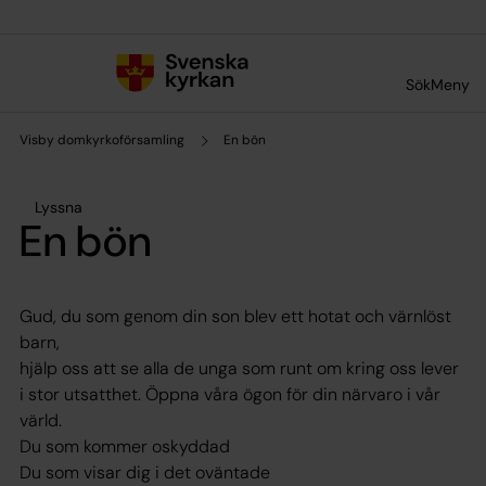
Till innehållet
Till undermeny
Sök
Meny
Visby domkyrkoförsamling
En bön
Lyssna
En bön
Gud, du som genom din son blev ett hotat och värnlöst
barn,
hjälp oss att se alla de unga som runt om kring oss lever
i stor utsatthet. Öppna våra ögon för din närvaro i vår
värld.
Du som kommer oskyddad
Du som visar dig i det oväntade