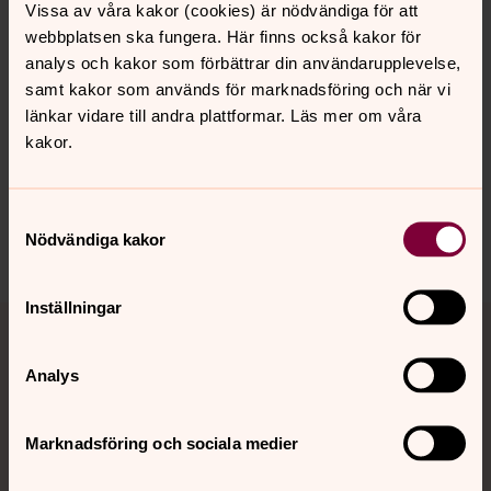
Vissa av våra kakor (cookies) är nödvändiga för att
webbplatsen ska fungera. Här finns också kakor för
analys och kakor som förbättrar din användarupplevelse,
Senast ändrad 8 januari 2019
samt kakor som används för marknadsföring och när vi
Synpunkter eller frågor på sidans
länkar vidare till andra plattformar. Läs mer om våra
innehåll?
kakor.
visby.domkyrko@svenskakyrkan.se
Dela
Samtyckesval
Nödvändiga kakor
Inställningar
Tillbaka till toppen
Tillbaka till innehållet
Analys
Kontakt
Marknadsföring och sociala medier