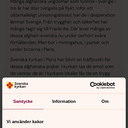
Många afghanska ungdomar som funnits i Sverige i
tre år har åter tvingats på flykt. Inför ett
oåterkalleligt utvisningsbeslut har de i desperation
lämnat Sverige. Från trygghet och säkerhet har
många tagit sig till Frankrike. Där lever många av
dessa afghan-svenska nu under oerhört svåra
förhållanden. Man bor i rivningshus, i parker och
under broarna i Paris.
Svenska kyrkan i Paris har blivit en träffpunkt för
dessa afghanska pojkar. I kyrkan tas de emot som
de vänner de är. I kyrkans lokaler får de en trygg
plats att vara på – när allt annat är osäkert.
Svenska kyrkan på plats har blivit deras livlina.
Välkommen att stödja det arbetet! Lägg i bössan
Samtycke
Information
Om
här – eller swisha till
1230243881
, skriv
”Paris”
i
meddelandefältet.
Vi använder kakor