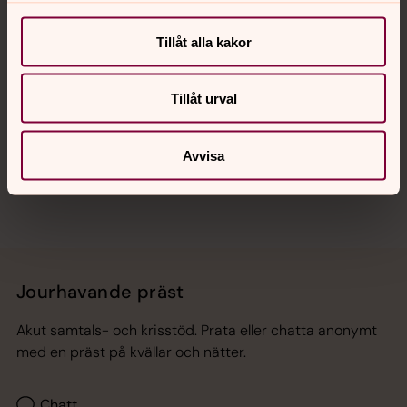
Kalender
Tillåt alla kakor
Hitta snabbt
Tillåt urval
Sociala kanaler
Avvisa
Jourhavande präst
Akut samtals- och krisstöd. Prata eller chatta anonymt
med en präst på kvällar och nätter.
Chatt