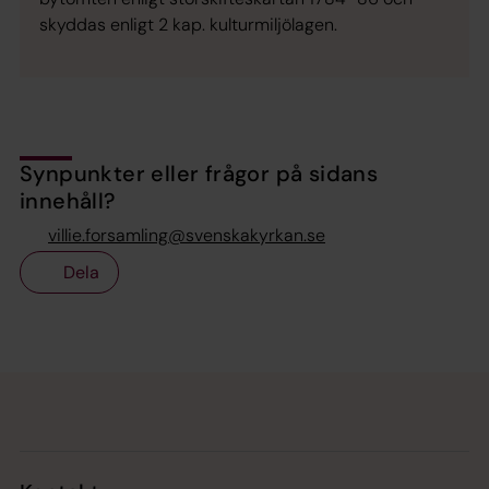
skyddas enligt 2 kap. kulturmiljölagen.
Synpunkter eller frågor på sidans
innehåll?
villie.forsamling@svenskakyrkan.se
Dela
Tillbaka till toppen
Tillbaka till innehållet