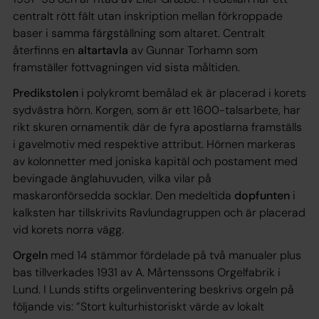
centralt rött fält utan inskription mellan förkroppade
baser i samma färgställning som altaret. Centralt
återfinns en
altartavla
av Gunnar Torhamn som
framställer fottvagningen vid sista måltiden.
Predikstolen
i polykromt bemålad ek är placerad i korets
sydvästra hörn. Korgen, som är ett 1600-talsarbete, har
rikt skuren ornamentik där de fyra apostlarna framställs
i gavelmotiv med respektive attribut. Hörnen markeras
av kolonnetter med joniska kapitäl och postament med
bevingade änglahuvuden, vilka vilar på
maskaronförsedda socklar. Den medeltida
dopfunten
i
kalksten har tillskrivits Ravlundagruppen och är placerad
vid korets norra vägg.
Orgeln
med 14 stämmor fördelade på två manualer plus
bas tillverkades 1931 av A. Mårtenssons Orgelfabrik i
Lund. I Lunds stifts orgelinventering beskrivs orgeln på
följande vis: ”Stort kulturhistoriskt värde av lokalt