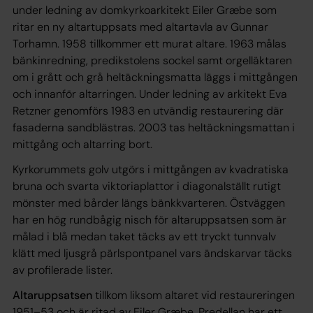
under ledning av domkyrkoarkitekt Eiler Græbe som
ritar en ny altartuppsats med altartavla av Gunnar
Torhamn. 1958 tillkommer ett murat altare. 1963 målas
bänkinredning, predikstolens sockel samt orgelläktaren
om i grått och grå heltäckningsmatta läggs i mittgången
och innanför altarringen. Under ledning av arkitekt Eva
Retzner genomförs 1983 en utvändig restaurering där
fasaderna sandblästras. 2003 tas heltäckningsmattan i
mittgång och altarring bort.
Kyrkorummets golv utgörs i mittgången av kvadratiska
bruna och svarta viktoriaplattor i diagonalställt rutigt
mönster med bårder längs bänkkvarteren. Östväggen
har en hög rundbågig nisch för altaruppsatsen som är
målad i blå medan taket täcks av ett tryckt tunnvalv
klätt med ljusgrå pärlspontpanel vars ändskarvar täcks
av profilerade lister.
Altaruppsatsen
tillkom liksom altaret vid restaureringen
1951–53 och är ritad av Eiler Græbe. Predellan har ett