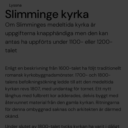
Lyssna
Slimminge kyrka
Om Slimminges medeltida kyrka är
uppgifterna knapphändiga men den kan
antas ha uppförts under 1100- eller 1200-
talet
Enligt en beskrivning från 1600-talet ha följt traditionellt
romansk kyrkobyggnadsmönster. 1700- och 1800-
talens befolkningsökning ledde till att den medeltida
kyrkan revs 1807, med undantag för tornet. Ett nytt
långhus med fullbrett kor adderades, delvis byggt med
återvunnet material från den gamla kyrkan. Ritningarna
för denna ombyggnad saknas och arkitekten är därmed
okänd.
Under slutet av 1800-talet tycks kyrkan ha varit i dåligt