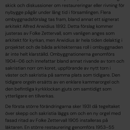
skick och diskussioner om restaureringar eller rivning för
nybygge pågår under lång tid i församlingen. Flera
ombyggnadsförslag tas fram, bland annat ett signerat
arkitekt Alfred Arwidius 1892. Detta förslag kommer
justeras av Folke Zettervall, som vanligen anges som
arkitekt för kyrkan, men Arwidius är hela tiden delaktig i
projektet och de båda arkitekternas roll i ombyggnaden
är inte helt klarställd. Ombyggnationerna genomförs
1904–06 och innefattar bland annat rivande av torn och
sakristian norr om koret, uppförande av nytt torn i
väster och sakristia på samma plats som tidigare. Den
tidigare orgeln ersätts av en enklare kammarorgel och
den befintliga kyrkklockan gjuts om samtidigt som
ytterligare en tillverkas.
De första större förändringarna sker 1931 då tegeltaket
över skepp och sakristia läggs om och en ny orgel med
fasad ritad av Folke Zettervall 1905 installeras på
läktaren. En större restaurering genomförs 1953–55