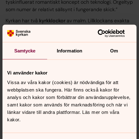
tyskinfluerat romantiskt koncept och teknologi. Orgeltyp
som numer är relativt sällsynt i fungerande skick.”
Kyrkan har två
kyrkklockor
av malm. Lillklockans exakta
ålder är okänd men den har omgjutits vid två tillfällen,
1753 av Andreas Wetterholtz i Malmö samt 1905 vid
M&O Ohlssons klockgjuteris filial i Lübeck.
Samtycke
Information
Om
Bland kyrkans övriga
inventarier av kulturhistoriskt
intresse
bör nämnas en den gamla kyrkkassan från 1735
och Slimminge byahorn, båda placerade i vapenhuset,
Vi använder kakor
en järnbeslagen fattigstock från 1700-talet placerad vid
Vissa av våra kakor (cookies) är nödvändiga för att
ingången till kyrkorummet.
webbplatsen ska fungera. Här finns också kakor för
Texten är hämtad från ”Kulturhistorisk karaktäristik och
analys och kakor som förbättrar din användarupplevelse,
bedömning” av Henrik Nilsson (2019-11-15) på uppdrag
samt kakor som används för marknadsföring och när vi
av Lunds stift.
Du kan ladda ner hela kompendiet här.
länkar vidare till andra plattformar. Läs mer om våra
kakor.
Kyrkomiljön
Kyrkbyn Slimminge ligger cirka 4 kilometer nordost om