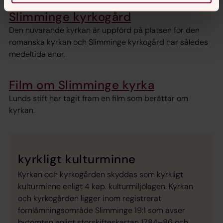
Slimminge kyrkogård
Den nuvarande kyrkan är uppförd på platsen för den
romanska kyrkan och Slimminge kyrkogård har således
medeltida anor.
Film om Slimminge kyrka
Lunds stift har tagit fram en film som berättar om
kyrkan.
kyrkligt kulturminne
Kyrkan och kyrkogården skyddas som kyrkligt
kulturminne enligt 4 kap. kulturmiljölagen. Kyrkan
och kyrkogården ligger inom registrerat
fornlämningsområde Slimminge 19:1 som avser
bytomten enligt storskifteskartan 1784–86 och