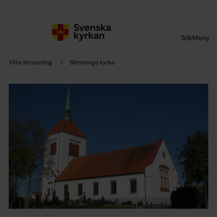
Till innehållet
Till undermeny
Sök
Meny
Villie församling
Slimminge kyrka