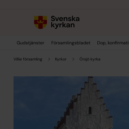
Till innehållet
Till undermeny
Gudstjänster
Församlingsbladet
Dop, konfirmati
Villie församling
Kyrkor
Örsjö kyrka