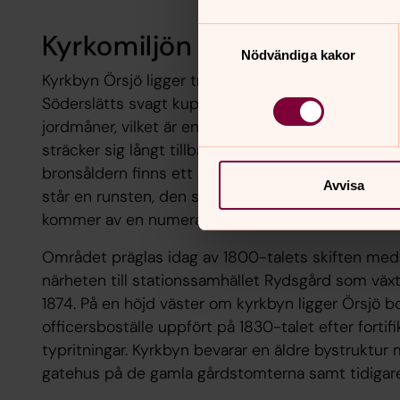
Samtyckesval
Kyrkomiljön
Nödvändiga kakor
Kyrkbyn Örsjö ligger tre kilometer sydost om Skur
Söderslätts svagt kuperade fullåkerslandskap. O
jordmåner, vilket är en av förklaringarna till att 
sträcker sig långt tillbaka. Inom socknen har lösfy
bronsåldern finns ett antal gravhögar. På Örsjögå
Avvisa
står en runsten, den så kallade Örsjöstenen. Byn
kommer av en numera utdikad sjö.
Området präglas idag av 1800-talets skiften med
närheten till stationssamhället Rydsgård som växt
1874. På en höjd väster om kyrkbyn ligger Örsjö b
officersboställe uppfört på 1830-talet efter fortif
typritningar. Kyrkbyn bevarar en äldre bystruktur 
gatehus på de gamla gårdstomterna samt tidigar