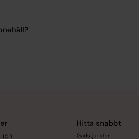
nnehåll?
er
Hitta snabbt
Gudstjänster
 11.00