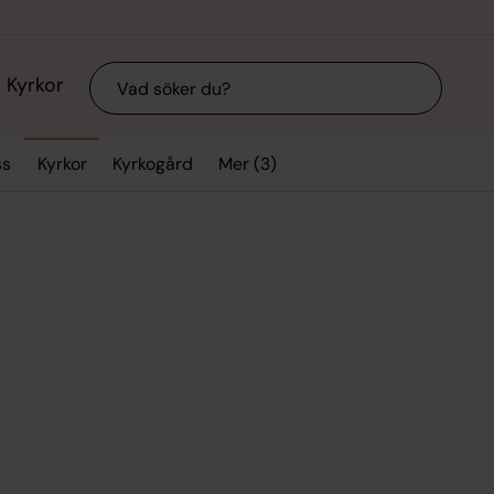
Sök
Kyrkor
Mer (3)
ss
Kyrkor
Kyrkogård