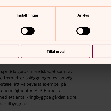
Inställningar
Analys
up strax utanför tätorten Rydsgård, i
mrådet har en av Europas bördigaste
bruknings- och bosättningskontinuiteten
nd från stenåldern påträffats och från
rden direkt norr om kyrkoanläggningen
Tillåt urval
amnet, som kring 1300 skrevs Öräsyo,
 spridda gårdar i landskapet samt av
e fram efter anläggningen av järnväg
oställe, ett välbevarat exempel på
ikationslöjtnanten A. P. Bomans
med ett antal kringbyggda gårdar, äldre
e skolbyggnad.