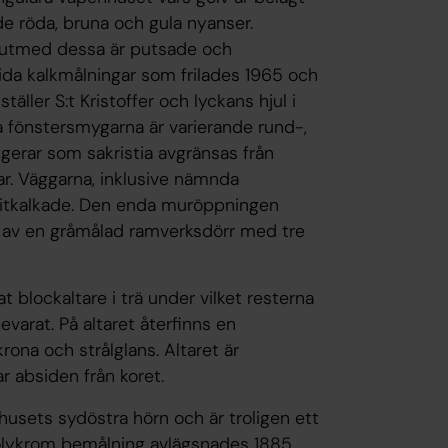
de röda, bruna och gula nyanser.
 utmed dessa är putsade och
ida kalkmålningar som frilades 1965 och
täller S:t Kristoffer och lyckans hjul i
a fönstersmygarna är varierande rund-,
gerar som sakristia avgränsas från
ar. Väggarna, inklusive nämnda
 vitkalkade. Den enda muröppningen
s av en gråmålad ramverksdörr med tre
blockaltare i trä under vilket resterna
varat. På altaret återfinns en
rona och strålglans. Altaret är
absiden från koret.
ghusets sydöstra hörn och är troligen ett
 polykrom bemålning avlägsnades 1885