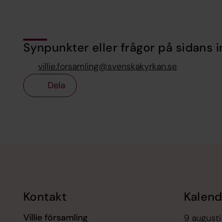
Synpunkter eller frågor på sidans i
villie.forsamling@svenskakyrkan.se
Dela
Tillbaka till toppen
Tillbaka till innehållet
Kontakt
Kalend
Villie församling
9 augusti