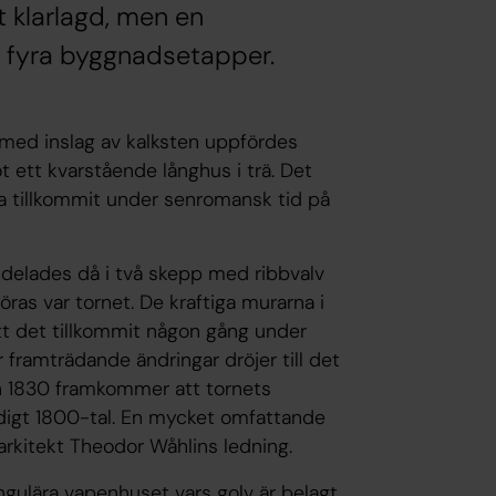
lt klarlagd, men en
 fyra byggnadsetapper.
 med inslag av kalksten uppfördes
t ett kvarstående långhus i trä. Det
a tillkommit under senromansk tid på
ndelades då i två skepp med ribbvalv
ras var tornet. De kraftiga murarna i
tt det tillkommit någon gång under
 framträdande ändringar dröjer till det
ån 1830 framkommer att tornets
tidigt 1800-tal. En mycket omfattande
rkitekt Theodor Wåhlins ledning.
gulära vapenhuset vars golv är belagt