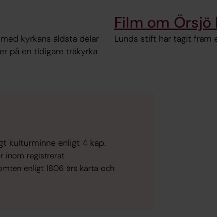
Film om Örsjö
 med kyrkans äldsta delar
Lunds stift har tagit fram
der på en tidigare träkyrka
t kulturminne enligt 4 kap.
r inom registrerat
mten enligt 1806 års karta och