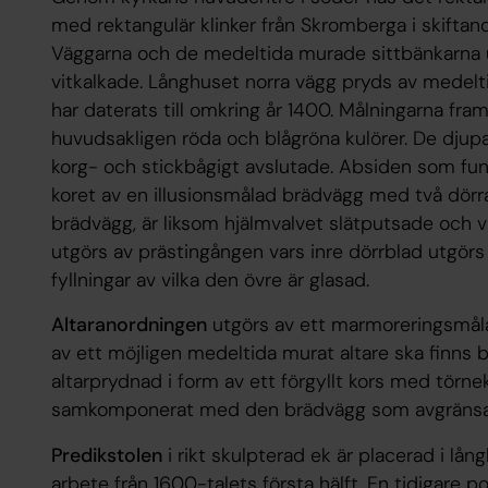
med rektangulär klinker från Skromberga i skiftan
Väggarna och de medeltida murade sittbänkarna
vitkalkade. Långhuset norra vägg pryds av medelt
har daterats till omkring år 1400. Målningarna frams
huvudsakligen röda och blågröna kulörer. De djup
korg- och stickbågigt avslutade. Absiden som fun
koret av en illusionsmålad brädvägg med två dörr
brädvägg, är liksom hjälmvalvet slätputsade och
utgörs av prästingången vars inre dörrblad utgör
fyllningar av vilka den övre är glasad.
Altaranordningen
utgörs av ett marmoreringsmålat 
av ett möjligen medeltida murat altare ska finns be
altarprydnad i form av ett förgyllt kors med törnek
samkomponerat med den brädvägg som avgränsar 
Predikstolen
i rikt skulpterad ek är placerad i lån
arbete från 1600-talets första hälft. En tidigare