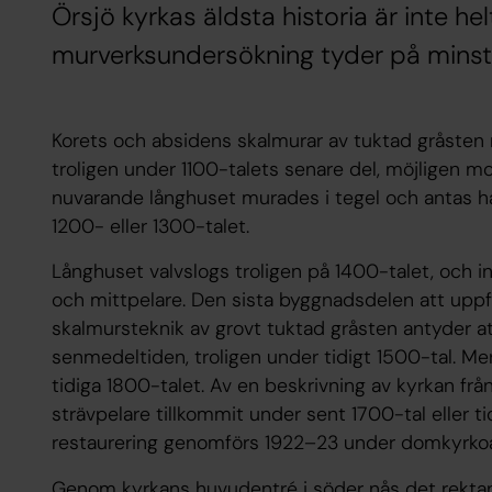
Örsjö kyrkas äldsta historia är inte he
murverksundersökning tyder på minst
Korets och absidens skalmurar av tuktad gråsten
troligen under 1100-talets senare del, möjligen mo
nuvarande långhuset murades i tegel och antas h
1200- eller 1300-talet.
Långhuset valvslogs troligen på 1400-talet, och i
och mittpelare. Den sista byggnadsdelen att uppfö
skalmursteknik av grovt tuktad gråsten antyder a
senmedeltiden, troligen under tidigt 1500-tal. Mer
tidiga 1800-talet. Av en beskrivning av kyrkan fr
strävpelare tillkommit under sent 1700-tal eller 
restaurering genomförs 1922–23 under domkyrkoa
Genom kyrkans huvudentré i söder nås det rektan