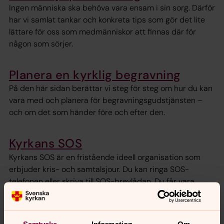
Ingen människa ska behöva vara ensam i sin sorg. Därför
har vi samlat tankar och konkreta tips som gör det lite
lättare för oss som medmänniskor att finnas där för
någon som sörjer.
Planera en kyrklig begravning
På den här sidan berättar vi steg för steg om hur du kan
vara med och planera för begravningsgudstjänsten –
och om det som händer före och efter den.
Kyrkans SOS
Kyrkans SOS är en fristående ideell organisation som
erbjuder kris- och samtalsjour. Du kan ringa SOS-
telefonen eller skriva till SOS-brevlådan. Du får vara
anonym. För dig mellan 12 och 25 år finns
Nätvandrarchatten.
Samtycke
Information
Om