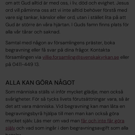
om att Gud alltid är med oss, i liv, död och evighet. Jesus
ord vill påminna oss att vi inte alltid behöver förstå med
vare sig tankar, känslor eller ord, utan i stället lita på att
Gud är större än våra hjärtan. I Guds famn finns plats för
alla vår tårar och saknad.
Samtal med någon av församlingens präster, boka
begravning eller få svar på dina frågor. Kontakta
församlingen via
villie.forsamling@svenskakyrkan.se
eller
på 0411-449 13.
ALLA KAN GÖRA NÅGOT
Som människa ställs vi inför mycket glädje, men också
svårigheter. För så tycks livets förutsättningar vara, så är
det att vara människa. Vid begravning kan man låta en
begravningsbyrå hjälpa till men man kan också göra
mycket själv. Läs mer om vad man
får och inte får göra
själv
och vad som ingår i den begravningsavgift som alla