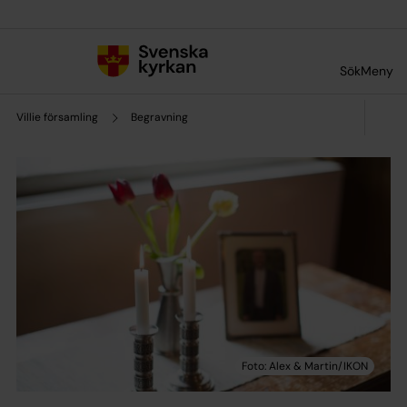
Till innehållet
Till undermeny
Sök
Meny
Villie församling
Begravning