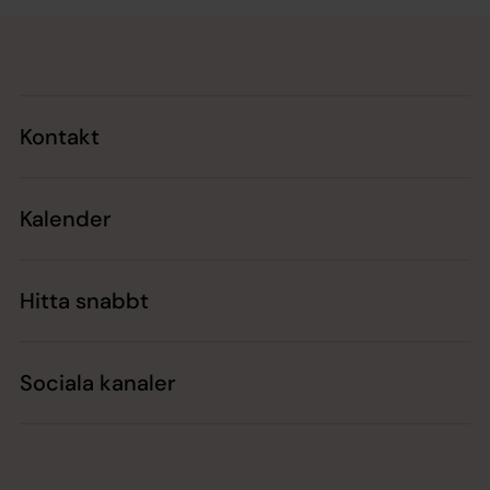
Tillbaka till toppen
Tillbaka till innehållet
Kontakt
Kalender
Hitta snabbt
Sociala kanaler