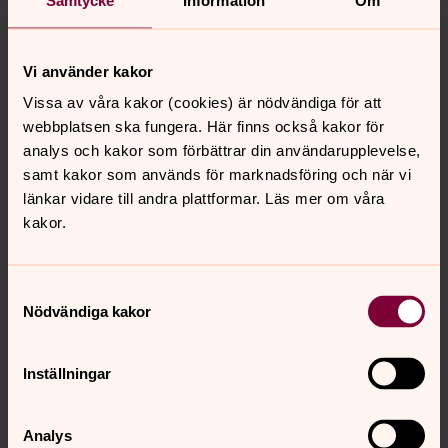
HUR FÖRKLARAR MAN VAD BEGRAVNING
INNEBÄR FÖR ETT BARN?
Vi använder kakor
Det är inte alltid lätt som barn att förstå vad en
begravning innebär. Nedan finner du en film tillsammans
Vissa av våra kakor (cookies) är nödvändiga för att
annan information som du kan använda för att prata
webbplatsen ska fungera. Här finns också kakor för
med barn om vad en begravning innebär. Det finns även
analys och kakor som förbättrar din användarupplevelse,
tips för dig som vuxen om hur man stöttar ett barn i
samt kakor som används för marknadsföring och när vi
sorg.
länkar vidare till andra plattformar. Läs mer om våra
kakor.
Samtyckesval
För att se innehållet behöver du acceptera kakor
Nödvändiga kakor
för marknadsföring.
Se videon på YouTube i stället.
Inställningar
Ändra inställningar
Analys