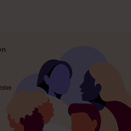
en
relse