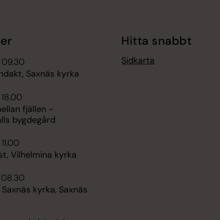
er
Hitta snabbt
Sidkarta
 09.30
dakt, Saxnäs kyrka
 18.00
ellan fjällen -
älls bygdegård
 11.00
t, Vilhelmina kyrka
i 08.30
 Saxnäs kyrka, Saxnäs