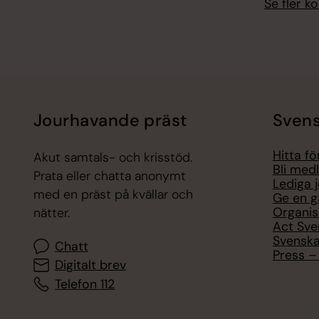
Se fler 
Jourhavande präst
Svens
Hitta f
Akut samtals- och krisstöd.
Bli med
Prata eller chatta anonymt
Lediga 
med en präst på kvällar och
Ge en g
Organis
nätter.
Act Sve
Svenska
Chatt
Press – 
Digitalt brev
Telefon 112