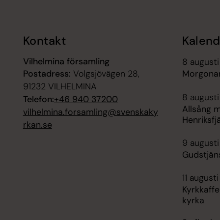
Kontakt
Kalend
Vilhelmina församling
8 augusti
Postadress:
Volgsjövägen 28,
Morgonan
91232 VILHELMINA
8 augusti
Telefon:
+46 940 37200
Allsång m
vilhelmina.forsamling@svenskaky
Henriksfj
rkan.se
9 augusti
Gudstjäns
11 august
Kyrkkaffe
kyrka