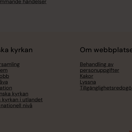
kommande händelser
ka kyrkan
Om webbplats
örsamling
Behandling av
lem
personuppgifter
jobb
Kakor
åva
Lyssna
ation
Tillgänglighetsredogö
nska kyrkan
 kyrkan i utlandet
nationell nivå