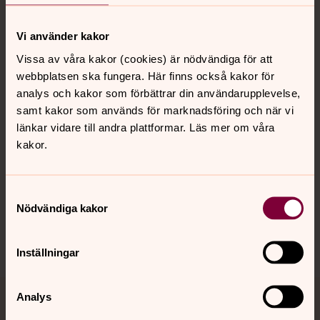
Kontakt
Vi använder kakor
Vissa av våra kakor (cookies) är nödvändiga för att
webbplatsen ska fungera. Här finns också kakor för
Kalender
analys och kakor som förbättrar din användarupplevelse,
samt kakor som används för marknadsföring och när vi
länkar vidare till andra plattformar. Läs mer om våra
Hitta snabbt
kakor.
Samtyckesval
Sociala kanaler
Nödvändiga kakor
Inställningar
Analys
Jourhavande präst