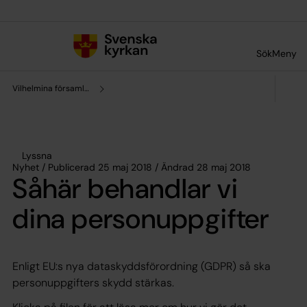
Till innehållet
Till undermeny
Sök
Meny
Vilhelmina församling
Lyssna
Nyhet / Publicerad 25 maj 2018 / Ändrad 28 maj 2018
Såhär behandlar vi
dina personuppgifter
Enligt EU:s nya dataskyddsförordning (GDPR) så ska
personuppgifters skydd stärkas.