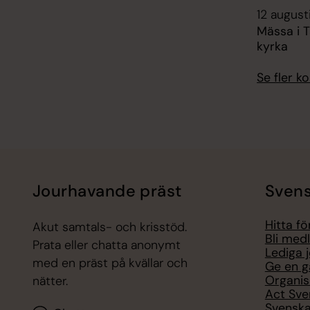
12 august
Mässa i T
kyrka
Se fler 
Jourhavande präst
Svens
Hitta f
Akut samtals- och krisstöd.
Bli med
Prata eller chatta anonymt
Lediga 
med en präst på kvällar och
Ge en g
Organis
nätter.
Act Sve
Svenska