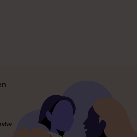
en
relse