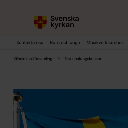
Till innehållet
Till undermeny
Kontakta oss
Barn och unga
Musikverksamhet
Vilhelmina församling
Nationaldagskonsert