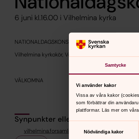
Nationaldagsk
6 juni kl.16.00 i Vilhelmina kyrka
NATIONALDAGSKONSERT MED KÖRSÅNG OCH F
Vilhelmina kyrkokör, Voice Mix, Volgsjögillets folk
Samtycke
VÄLKOMNA
Vi använder kakor
Vissa av våra kakor (cookies
som förbättrar din användaru
plattformar. Läs mer om våra
Synpunkter eller frågor på sidans i
Samtyckesval
vilhelmina.forsamling@svenskakyrkan.se
Nödvändiga kakor