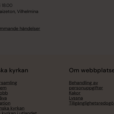
i 18.00
aizeton, Vilhelmina
kommande händelser
ka kyrkan
Om webbplats
örsamling
Behandling av
lem
personuppgifter
jobb
Kakor
åva
Lyssna
ation
Tillgänglighetsredogö
nska kyrkan
 kyrkan i utlandet