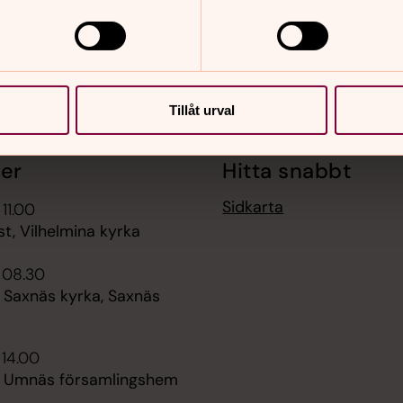
Tillåt urval
er
Hitta snabbt
Sidkarta
 11.00
t, Vilhelmina kyrka
i 08.30
 Saxnäs kyrka, Saxnäs
 14.00
e Umnäs församlingshem