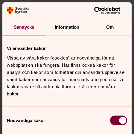
Synpunkter eller frågor på sidans
innehåll?
Samtycke
Information
Om
vilhelmina.forsamling@svenskakyrkan.se
Dela
Vi använder kakor
Vissa av våra kakor (cookies) är nödvändiga för att
Tillbaka till toppen
Tillbaka till innehållet
webbplatsen ska fungera. Här finns också kakor för
analys och kakor som förbättrar din användarupplevelse,
samt kakor som används för marknadsföring och när vi
länkar vidare till andra plattformar. Läs mer om våra
Kontakt
kakor.
Kalender
Samtyckesval
Nödvändiga kakor