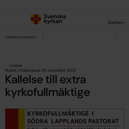
Till innehållet
Till undermeny
Sök
Meny
Vilhelmina församling
Lyssna
Nyhet / Publicerad 29 november 2021
Kallelse till extra
kyrkofullmäktige