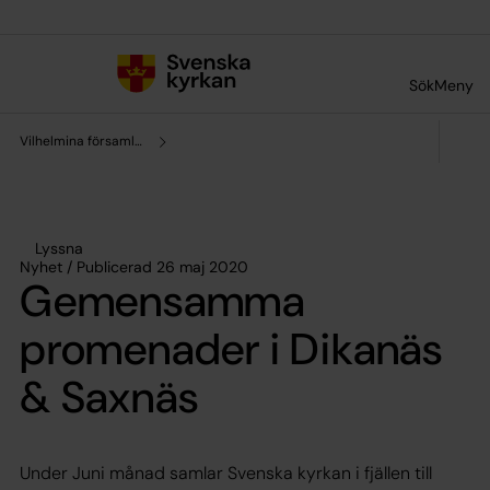
Till innehållet
Till undermeny
Sök
Meny
Vilhelmina församling
Lyssna
Nyhet / Publicerad 26 maj 2020
Gemensamma
promenader i Dikanäs
& Saxnäs
Under Juni månad samlar Svenska kyrkan i fjällen till