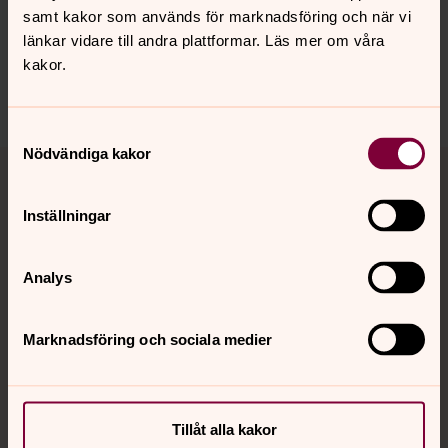
Synpunkter eller frågor på sidans
samt kakor som används för marknadsföring och när vi
innehåll?
länkar vidare till andra plattformar. Läs mer om våra
vilhelmina.forsamling@svenskakyrkan.se
kakor.
Dela
Samtyckesval
Nödvändiga kakor
Tillbaka till toppen
Tillbaka till innehållet
Inställningar
Kontakt
Analys
Kalender
Marknadsföring och sociala medier
Hitta snabbt
Tillåt alla kakor