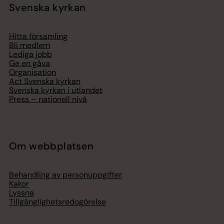
Svenska kyrkan
Hitta församling
Bli medlem
Lediga jobb
Ge en gåva
Organisation
Act Svenska kyrkan
Svenska kyrkan i utlandet
Press – nationell nivå
Om webbplatsen
Behandling av personuppgifter
Kakor
Lyssna
Tillgänglighetsredogörelse