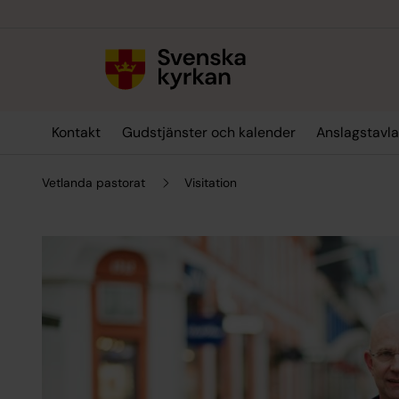
Till innehållet
Till undermeny
Kontakt
Gudstjänster och kalender
Anslagstavl
Vetlanda pastorat
Visitation