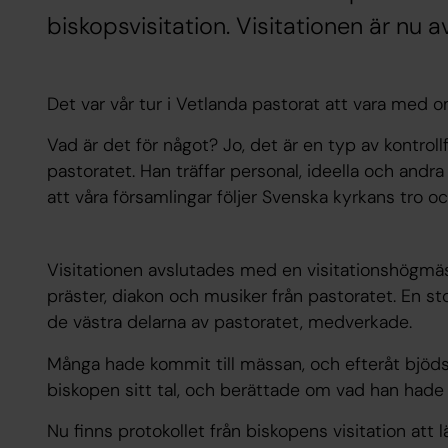
biskopsvisitation. Visitationen är nu a
Det var vår tur i Vetlanda pastorat att vara med o
Vad är det för något? Jo, det är en typ av kontrol
pastoratet. Han träffar personal, ideella och andr
att våra församlingar följer Svenska kyrkans tro och
Visitationen avslutades med en visitationshögmäs
präster, diakon och musiker från pastoratet. En st
de västra delarna av pastoratet, medverkade.
Många hade kommit till mässan, och efteråt bjöds 
biskopen sitt tal, och berättade om vad han hade 
Nu finns protokollet från biskopens visitation att 