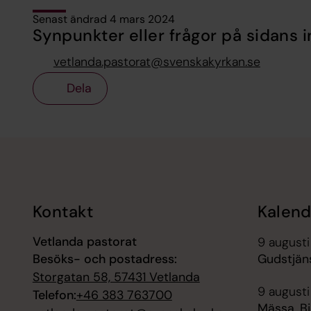
Senast ändrad 4 mars 2024
Synpunkter eller frågor på sidans i
vetlanda.pastorat@svenskakyrkan.se
Dela
Tillbaka till toppen
Tillbaka till innehållet
Kontakt
Kalend
Vetlanda pastorat
9 augusti
Besöks- och postadress:
Gudstjäns
Storgatan 58, 57431 Vetlanda
9 augusti
Telefon:
+46 383 763700
Mässa, B