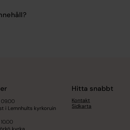
nnehåll?
er
Hitta snabbt
Kontakt
 09.00
Sidkarta
t i Lemnhults kyrkoruin
 10.00
jörkö kyrka