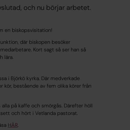
vslutad, och nu börjar arbetet.
m en biskopsvisitation!
lfunktion, där biskopen besöker
a medarbetare. Kort sagt så ser han så
 lära.
sa i Björkö kyrka. Där medverkade
or kör, bestående av fem olika körer från
alla på kaffe och smörgås. Därefter höll
sett och hört i Vetlanda pastorat.
läsa
HÄR
.