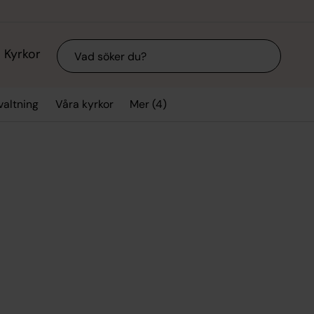
Sök
Kyrkor
Mer (4)
valtning
Våra kyrkor