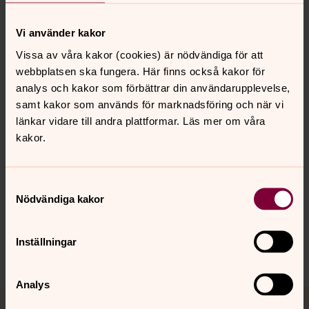
Vi använder kakor
Niklas Karlkvist
Församlingsassistent, Vetlanda pastorat
Vissa av våra kakor (cookies) är nödvändiga för att
webbplatsen ska fungera. Här finns också kakor för
niklas.karlkvist@svenskakyrkan.se
E-post:
analys och kakor som förbättrar din användarupplevelse,
samt kakor som används för marknadsföring och när vi
länkar vidare till andra plattformar. Läs mer om våra
kakor.
Senast ändrad 30 oktober 2024
Synpunkter eller frågor på sidans
Samtyckesval
Nödvändiga kakor
innehåll?
vetlanda.pastorat@svenskakyrkan.se
Inställningar
Dela
Analys
Tillbaka till toppen
Tillbaka till innehållet