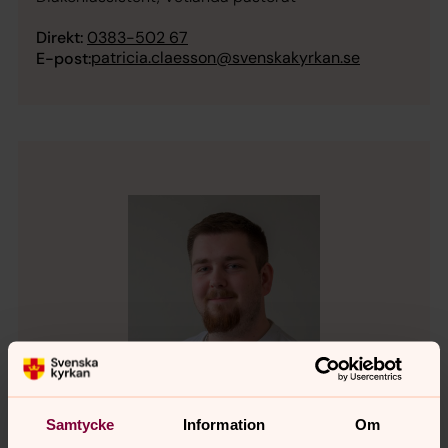
Direkt:
0383-502 67
patricia.claesson@svenskakyrkan.se
E-post:
Samtycke
Information
Om