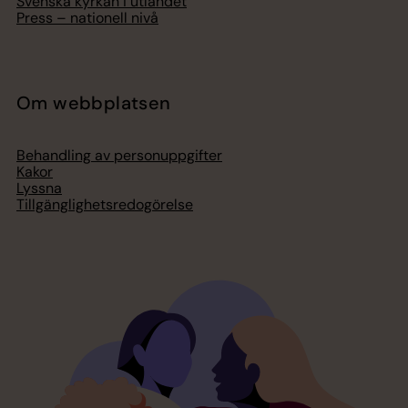
Svenska kyrkan i utlandet
Press – nationell nivå
Om webbplatsen
Behandling av personuppgifter
Kakor
Lyssna
Tillgänglighetsredogörelse