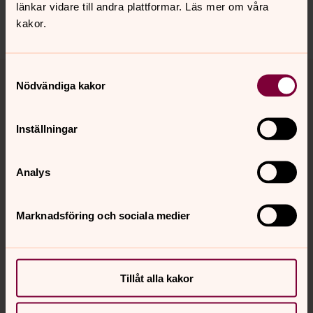
länkar vidare till andra plattformar. Läs mer om våra
Dela
kakor.
Tillbaka till toppen
Tillbaka till innehållet
Samtyckesval
Nödvändiga kakor
Inställningar
Kontakt
Analys
Kalender
Marknadsföring och sociala medier
Hitta snabbt
Tillåt alla kakor
Sociala kanaler