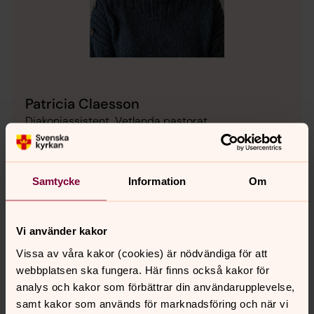
Patricia Claesson
Diakoniassistent, Vetlanda pastorat
Direkt:
0383-502 67
patricia.claesson@svenskakyrkan.se
E-post:
Samtycke
Information
Om
Vi använder kakor
Vissa av våra kakor (cookies) är nödvändiga för att
Senast ändrad 28 augusti 2025
Synpunkter eller frågor på sidans
webbplatsen ska fungera. Här finns också kakor för
innehåll?
analys och kakor som förbättrar din användarupplevelse,
samt kakor som används för marknadsföring och när vi
vetlanda.pastorat@svenskakyrkan.se