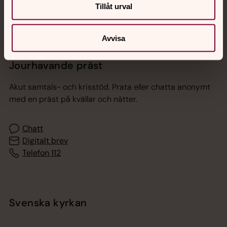
Tillåt urval
Avvisa
Jourhavande präst
Akut samtals- och krisstöd. Prata eller chatta anonymt
med en präst på kvällar och nätter.
Chatt
Digitalt brev
Telefon 112
Svenska kyrkan