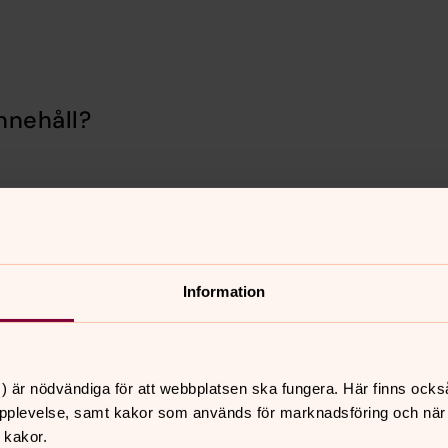
nnehåll?
Information
er
Hitta snabbt
) är nödvändiga för att webbplatsen ska fungera. Här finns ocks
Kontakt
pplevelse, samt kakor som används för marknadsföring och när vi
 10.00
Sidkarta
 kakor.
 fika 10-14, Ankaret