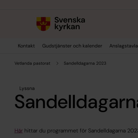
Till innehållet
Till undermeny
Kontakt
Gudstjänster och kalender
Anslagstavl
Vetlanda pastorat
Sandelldagarna 2023
Lyssna
Sandelldagarn
Här
hittar du programmet för Sandelldagarna 202