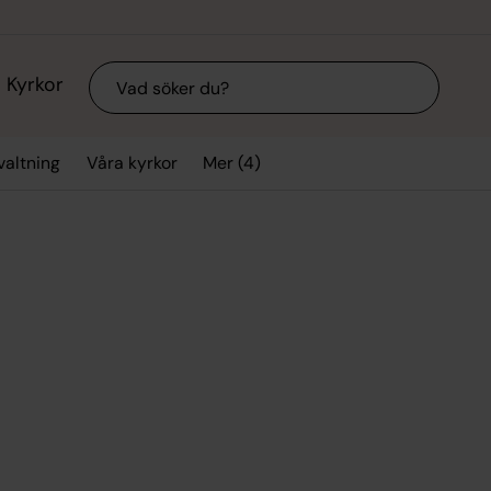
Sök
Kyrkor
Mer (4)
valtning
Våra kyrkor