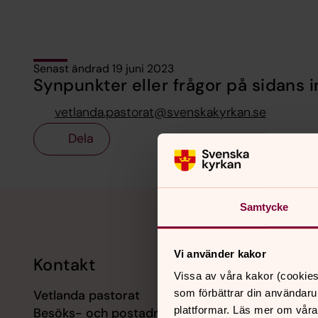
Senast ändrad 19 juni 2023
Synpunkter eller frågor på sidans i
vetlanda.pastorat@svenskakyrkan.se
Dela
Tillbaka till toppen
Tillbaka till innehållet
Samtycke
Vi använder kakor
Kontakt
Kalend
Vissa av våra kakor (cookies
Vetlanda pastorat
som förbättrar din användaru
7 augusti
plattformar. Läs mer om våra
Besöks- och postadress:
Öppet för