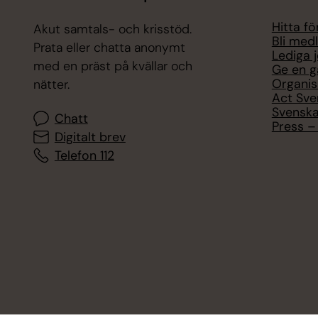
Hitta f
Akut samtals- och krisstöd.
Bli med
Prata eller chatta anonymt
Lediga 
med en präst på kvällar och
Ge en g
Organis
nätter.
Act Sve
Svenska
Chatt
Press – 
Digitalt brev
Telefon 112