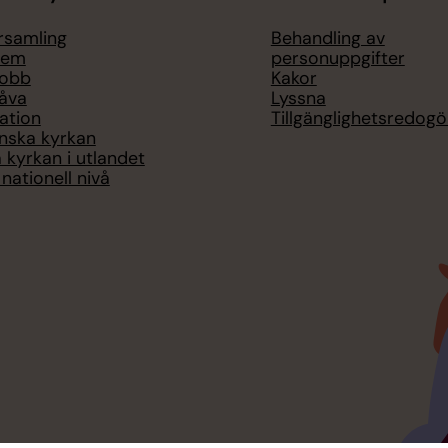
örsamling
Behandling av
lem
personuppgifter
jobb
Kakor
åva
Lyssna
ation
Tillgänglighetsredogö
nska kyrkan
 kyrkan i utlandet
nationell nivå