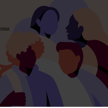
relse