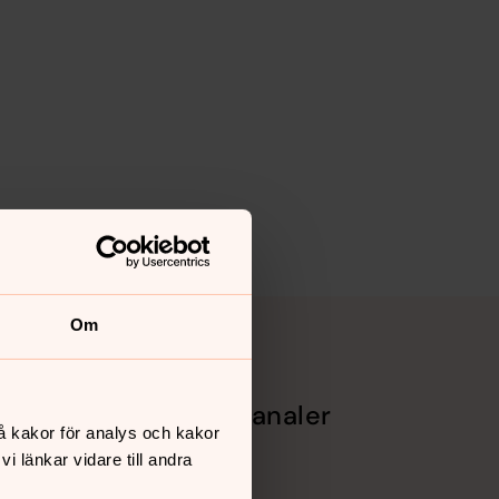
Om
Sociala kanaler
å kakor för analys och kakor
Facebook
 länkar vidare till andra
Instagram