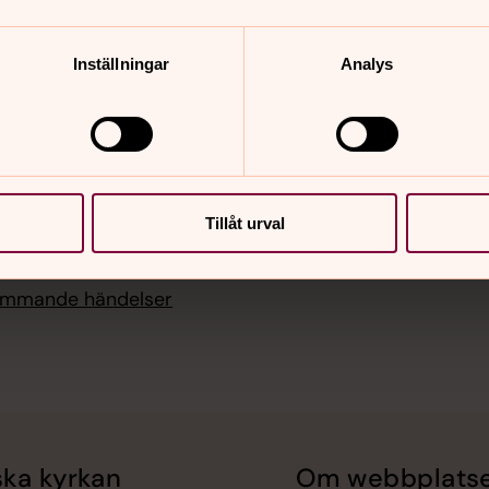
11.00
Inställningar
Analys
st
 18.00
yresjö gamla kyrka
 18.00
st med nya
Tillåt urval
slag, Stenberga kyrka
kommande händelser
ka kyrkan
Om webbplats