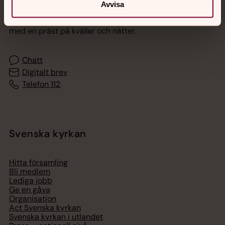
Avvisa
Akut samtals- och krisstöd. Prata eller chatta anonymt
med en präst på kvällar och nätter.
Chatt
Digitalt brev
Telefon 112
Svenska kyrkan
Hitta församling
Bli medlem
Lediga jobb
Ge en gåva
Organisation
Act Svenska kyrkan
Svenska kyrkan i utlandet