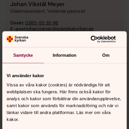
Johan Vikstål Meyer
Diakoniassistent, Vetlanda pastorat
Direkt:
0383-55 35 96
johan.meyer@svenskakyrkan.se
E-post:
Samtycke
Information
Om
Senast ändrad 4 oktober 2021
Synpunkter eller frågor på sidans
Vi använder kakor
innehåll?
Vissa av våra kakor (cookies) är nödvändiga för att
vetlanda.pastorat@svenskakyrkan.se
webbplatsen ska fungera. Här finns också kakor för
Dela
analys och kakor som förbättrar din användarupplevelse,
samt kakor som används för marknadsföring och när vi
länkar vidare till andra plattformar. Läs mer om våra
Tillbaka till toppen
Tillbaka till innehållet
kakor.