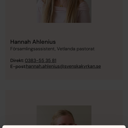
Hannah Ahlenius
Församlingsassistent, Vetlanda pastorat
Direkt:
0383-55 35 81
hannah.ahlenius@svenskakyrkan.se
E-post: