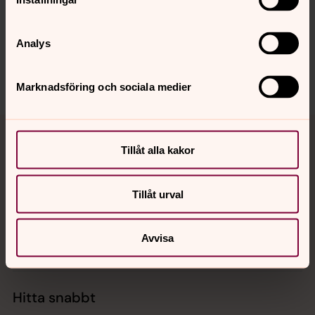
Synpunkter eller frågor på sidans
innehåll?
Analys
vetlanda.pastorat@svenskakyrkan.se
Dela
Marknadsföring och sociala medier
Tillbaka till toppen
Tillbaka till innehållet
Tillåt alla kakor
Kontakt
Tillåt urval
Avvisa
Kalender
Hitta snabbt