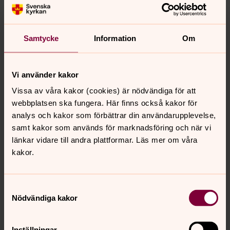
Samtycke
Information
Om
Vi använder kakor
Vissa av våra kakor (cookies) är nödvändiga för att
webbplatsen ska fungera. Här finns också kakor för
Lisa Karlsson
analys och kakor som förbättrar din användarupplevelse,
samt kakor som används för marknadsföring och när vi
Kantor, Vetlanda pastorat
länkar vidare till andra plattformar. Läs mer om våra
Direkt:
0383-76 37 13
kakor.
lisa.karlsson@svenskakyrkan.se
E-post:
Samtyckesval
Nödvändiga kakor
Senast ändrad 6 september 2024
Inställningar